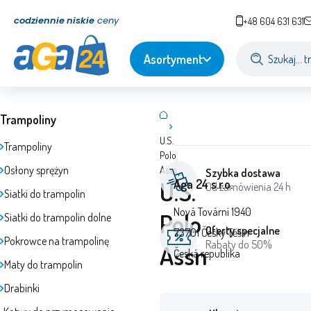
codziennie niskie
ceny
+48 604 631 631
Asortyment
Trampoliny
U.S.
Trampoliny
Polo
Osłony sprężyn
Assn
Szybka dostawa
U.S.
Aga 24 s.r.o.
Od zamówienia 24 h
Siatki do trampolin
Nová Tovární 1940
Polo
Siatki do trampolin dolne
Oferty specjalne
73701 Český Těšín
Pokrowce na trampolinę
Rabaty do 50%
Assn
Česká republika
Maty do trampolin
Drabinki