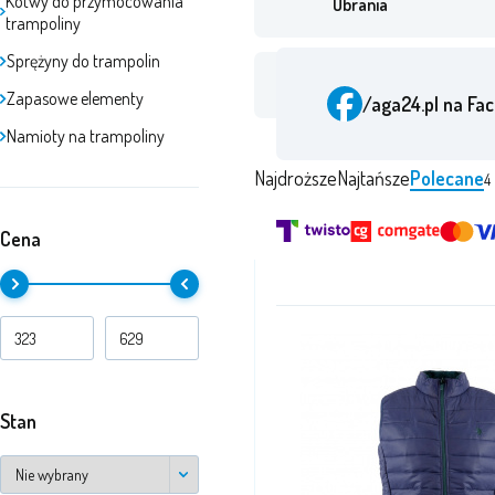
Kotwy do przymocowania
Ubrania
trampoliny
Sprężyny do trampolin
Outlet
Zapasowe elementy
/aga24.pl
na Fa
Namioty na trampoliny
Najdroższe
Najtańsze
Polecane
4
Cena
Nagro
Stan