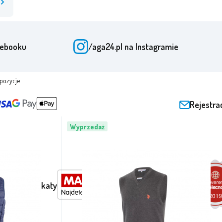
cebooku
/aga24.pl
na Instagramie
pozycje
Rejestra
Wyprzedaż
dy i certyfikaty