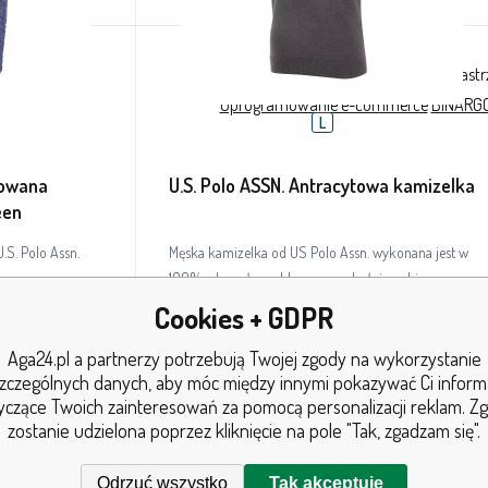
© 2026 AGA24 s.r.o., Wszelkie prawa zast
Oprogramowanie e-commerce
BINARGO
L
kowana
U.S. Polo ASSN. Antracytowa kamizelka
een
S. Polo Assn.
Męska kamizelka od US Polo Assn. wykonana jest w
dpornego,
100% z bawełny, z klasycznym kołnierzykiem w
odpornym
serek i haftowanym logo na lewej piersi.
Cookies + GDPR
W magazynie
5+
szt.
Aga24.pl a partnerzy potrzebują Twojej zgody na wykorzystanie
94
PLN
zczególnych danych, aby móc między innymi pokazywać Ci inform
yczące Twoich zainteresowań za pomocą personalizacji reklam. Z
zostanie udzielona poprzez kliknięcie na pole "Tak, zgadzam się".
Szczegóły
Odrzuć wszystko
Tak akceptuję