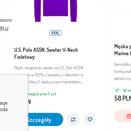
rzeżone
N.cz
XXXL
Męska 
U.S. Polo ASSN. Sweter V-Neck
Marine 
Fioletowy
JAKOŚ
Kamizelka 
Męski, designerski sweter od U.S. Polo ASSN.
funkcjonal
wykonana w 100% z bawełny, z dekoltem w
jakości z 
kształcie litery V, elastycznymi mankietami,
ściągaczami na rękawach i wyszywanym logo na
W m
W magazynie
1
szt.
lewej piersi.
58
PL
91
PLN
acje
goda
Szczegóły