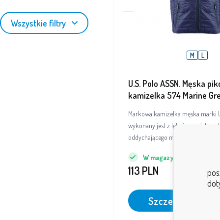
Wszystkie filtry
M
L
U.S. Polo ASSN. Męska pi
kamizelka 574 Marine Gr
Markowa kamizelka męska marki U.
wykonany jest z lekkiego, wiatroo
oddychającego materiału o wodo
wykończeniu.
W magazynie
5+
szt.
113
PLN
pos
dot
Szczegóły