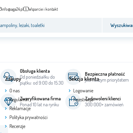
info@aga24.pl
Wsparcie i kontakt
Wyszukiwa
Obsługa klienta
Bezpieczna płatność
Od poniedziałku do
Zakupy
Sekcja klienta
jest naszym priorytetem
piątku: od 9:00 do 15:30
O nas
Logowanie
Zweryfikowana firma
Zadowoleni klienci
Regulamin
Rejestracja
Ponad 10 lat na rynku
300 000+ zamówień
Reklamacje
Polityka prywatności
Recenzje