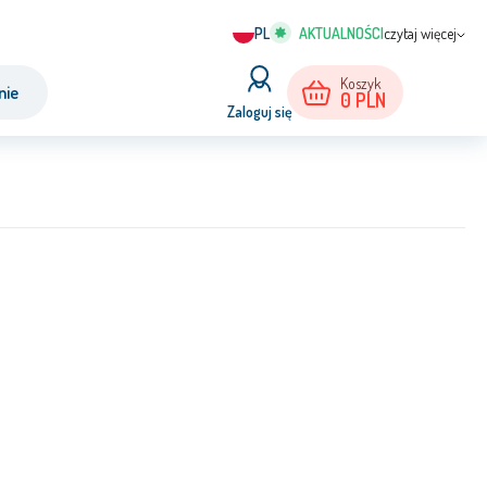
PL
czytaj więcej
Koszyk
nie
0
PLN
Zaloguj się