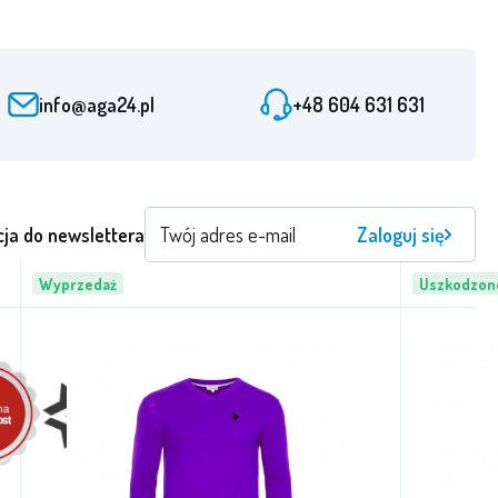
info@aga24.pl
+48 604 631 631
cja do newslettera
Zaloguj się
Wyprzedaż
Uszkodzon