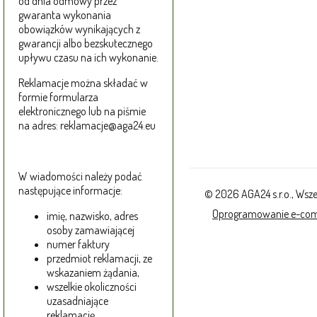
od dnia odmowy przez
gwaranta wykonania
obowiązków wynikających z
gwarancji albo bezskutecznego
upływu czasu na ich wykonanie.
Reklamacje można składać w
formie formularza
elektronicznego lub na piśmie
na adres: reklamacje@aga24.eu
W wiadomości należy podać
następujące informacje:
© 2026 AGA24 s.r.o., Wsze
Oprogramowanie e-co
imię, nazwisko, adres
osoby zamawiającej
numer faktury
przedmiot reklamacji, ze
wskazaniem żądania,
wszelkie okoliczności
uzasadniające
reklamację,