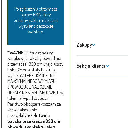
Po zgłoszeniu otrzymasz
numer RMA który
prosimy nakleić na każdą
wysyłaną paczkę ze
zwrotem.
Zakupy
*
WAŻNE !!!
Paczkę należy
zapakować tak aby obwód nie
przekraczał 330 cm (najdłuższy
Sekcja klienta
bok + 2x pozostały bok + 2x
wysokość) PRZEKROCZENIE
MAKSYMALNEGO WYMIARU
SPOWODUJE NALICZENIE
OPŁATY NIESTANDARDOWEJ (w
takim przypadku zostaną
Państwo obciążeni kosztam za
złe zapakowanie
przesyłki)
Jeżeli Twoja
paczka przekracza 330 cm
obwodu skontaktuj się z