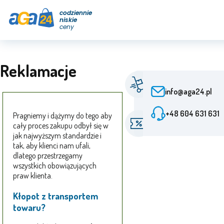
codziennie
niskie
ceny
Reklamacje
Szybka dostawa
Od zamówienia 24 h
info@aga24.pl
+48 604 631 631
Pragniemy i dążymy do tego aby
Oferty specjalne
cały proces zakupu odbył się w
Rabaty do 50%
jak najwyższym standardzie i
tak, aby klienci nam ufali,
dlatego przestrzegamy
wszystkich obowiązujących
praw klienta.
Kłopot z transportem
towaru?