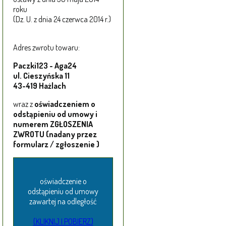
roku
(Dz. U. z dnia 24 czerwca 2014 r.)
Adres zwrotu towaru:
Paczki123 - Aga24
ul. Cieszyńska 11
43-419 Hażlach
wraz z
oświadczeniem o
odstąpieniu od umowy i
numerem ZGŁOSZENIA
ZWROTU (nadany przez
formularz / zgłoszenie )
oświadczenie o
odstąpieniu od umowy
zawartej na odległość
(KLIKNIJ I POBIERZ)