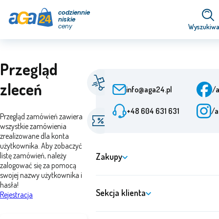
codziennie
niskie
ceny
Wyszukiwa
Przegląd
Szybka dostawa
zleceń
Od zamówienia 24 h
info@aga24.pl
/
+48 604 631 631
/a
Oferty specjalne
Przegląd zamówień zawiera
Rabaty do 50%
wszystkie zamówienia
zrealizowane dla konta
użytkownika. Aby zobaczyć
listę zamówień, należy
Zakupy
zalogować się za pomocą
swojej nazwy użytkownika i
hasła!
Sekcja klienta
Rejestracja