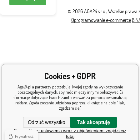
© 2026 AGA24 s.r.o., Wszelkie prawa 
Oprogramowanie e-commerce
BIN
Cookies + GDPR
Aga24.pl a partnerzy potrzebują Twojej zgody na wykorzystanie
poszczególnych danych, aby móc między innymi pokazywać Ci
informacje dotyczące Twoich zainteresowań za pomocą personalizacji
reklam. Zgoda zostanie udzielona poprzez kliknięcie na pole "Tak,
zgadzam się".
Odrzuć wszystko
Tak akceptuję
Szczegółowe ustawienia wraz z objaśnieniami znajdziesz
Prywatność
tutaj