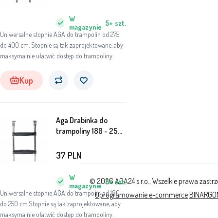
W
5+
szt.
magazynie
Uniwersalne stopnie AGA do trampolin od 275
do 400 cm. Stopnie są tak zaprojektowane, aby
maksymalnie ułatwić dostęp do trampoliny.
Kup
Aga Drabinka do
trampoliny 180 - 250
cm
37
PLN
W
© 2026 AGA24 s.r.o., Wszelkie prawa zastr
5+
szt.
magazynie
Uniwersalne stopnie AGA do trampolin od 180
Oprogramowanie e-commerce
BINARGON
do 250 cm.Stopnie są tak zaprojektowane, aby
maksymalnie ułatwić dostęp do trampoliny.