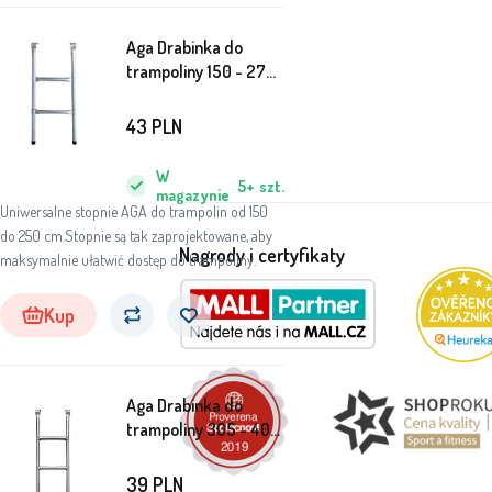
Aga Drabinka do
trampoliny 150 - 275
cm
43
PLN
W
5+
szt.
magazynie
Uniwersalne stopnie AGA do trampolin od 150
do 250 cm.Stopnie są tak zaprojektowane, aby
Nagrody i certyfikaty
maksymalnie ułatwić dostęp do trampoliny.
Kup
Aga Drabinka do
trampoliny 305 - 400
cm
39
PLN