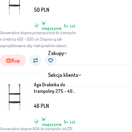
cm
50
PLN
W
5+
szt.
magazynie
Uniwersalne stopnie przeznaczone do trampolin
o średnicy 430 - 500 cm.Stopnie są tak
zaprojektowane, aby maksymalnie ułatwić
dostęp do trampoliny.
Zakupy
Kup
Sekcja klienta
Aga Drabinka do
trampoliny 275 - 400
cm
46
PLN
W
5+
szt.
magazynie
Uniwersalne stopnie AGA do trampolin od 275