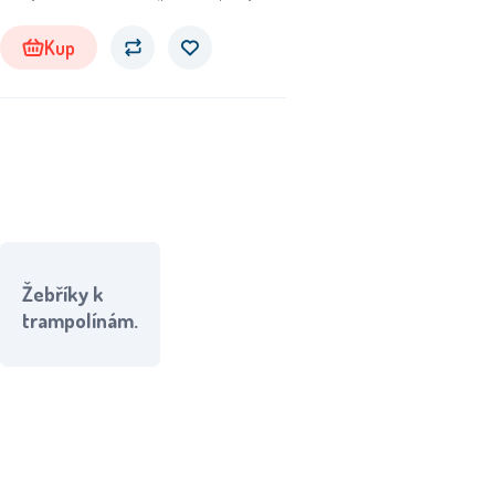
Kup
Žebříky k
trampolínám.