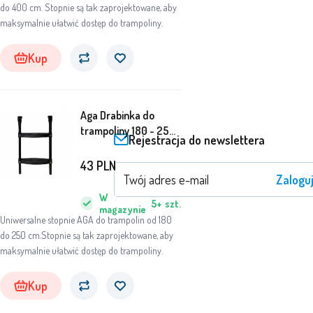
do 400 cm. Stopnie są tak zaprojektowane, aby
maksymalnie ułatwić dostęp do trampoliny.
Kup
Aga Drabinka do
trampoliny 180 - 250
Rejestracja do newslettera
cm Czarna
43
PLN
Zaloguj
W
5+
szt.
magazynie
Uniwersalne stopnie AGA do trampolin od 180
do 250 cm.Stopnie są tak zaprojektowane, aby
maksymalnie ułatwić dostęp do trampoliny.
Kup