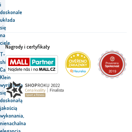
i
doskonale
układa
się
na
ciele.
Nagrody i certyfikaty
T-
shirty
Calvin
Klein
wyróżniają
się
doskonałą
jakością
wykonania,
nienachalna
elegancja