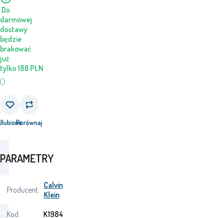
Do
darmowej
dostawy
będzie
brakować
już
tylko
188
PLN
j
Ulubione
Porównaj
PARAMETRY
Calvin
Producent:
Klein
Kod:
K1984