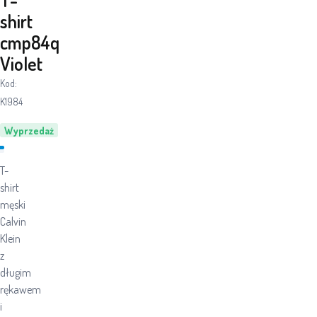
shirt
cmp84q
Violet
Kod:
K1984
Wyprzedaż
T-
shirt
męski
Calvin
Klein
z
długim
rękawem
i