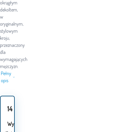
okrągłym
dekoltem,
w
oryginalnym,
stylowym
kroju,
przeznaczony
dla
wymagających
mężczyzn.
Pełny
opis
14
PLN
Wybór 1 Opcja: