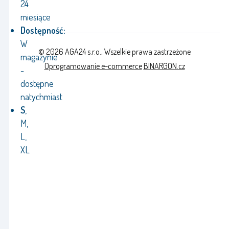
24
miesiące
Dostępność:
W
© 2026 AGA24 s.r.o., Wszelkie prawa zastrzeżone
magazynie
Oprogramowanie e-commerce
BINARGON.cz
-
dostępne
natychmiast
S
,
M,
L,
XL