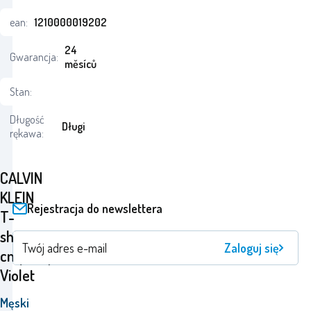
ean:
1210000019202
24
Gwarancja:
měsíců
Stan:
Długość
Długi
rękawa:
CALVIN
KLEIN
Rejestracja do newslettera
T-
shirt
Zaloguj się
cmp84q
Violet
Męski