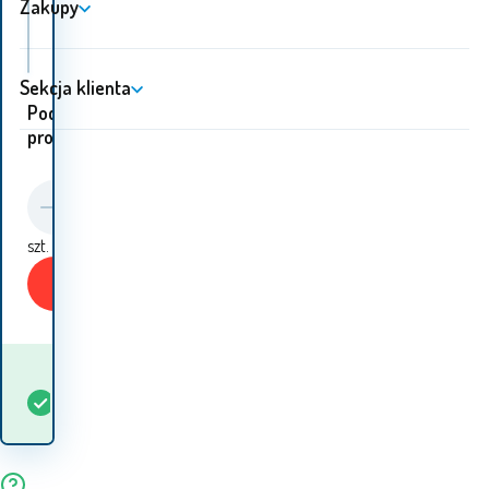
Zakupy
CALVIN KLEIN T-shirt cmp84q Violet
Sekcja klienta
Podobne
produkty:
szt.
Kup
Kiedy otrzymam
W
5+
szt.
towar? 12.08. - 13.08.
magazynie