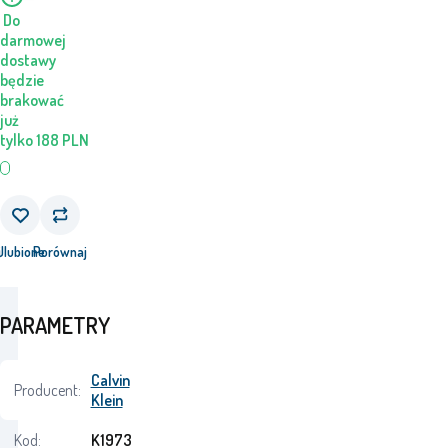
Do
darmowej
dostawy
będzie
brakować
już
tylko
188
PLN
j
Ulubione
Porównaj
PARAMETRY
Calvin
Producent:
Klein
Kod:
K1973