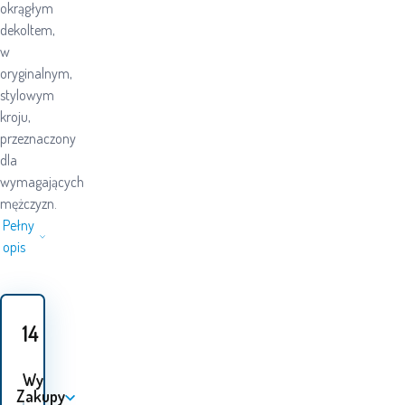
okrągłym
dekoltem,
w
oryginalnym,
stylowym
kroju,
przeznaczony
dla
wymagających
mężczyzn.
Pełny
opis
14
PLN
Wybór 1 Opcja:
Zakupy