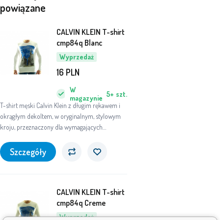
powiązane
CALVIN KLEIN T-shirt
cmp84q Blanc
Wyprzedaż
16
PLN
W
5+
szt.
magazynie
T-shirt męski Calvin Klein z długim rękawem i
okrągłym dekoltem, w oryginalnym, stylowym
kroju, przeznaczony dla wymagających
mężczyzn.
Szczegóły
CALVIN KLEIN T-shirt
cmp84q Creme
Wyprzedaż