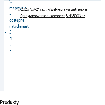
W
magazynie
© 2026 AGA24 s.r.o., Wszelkie prawa zastrzeżone
-
Oprogramowanie e-commerce
BINARGON.cz
dostępne
natychmiast
S
,
M,
L,
XL
Produkty