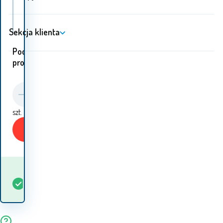
CALVIN KLEIN T-shirt cmp84q Navy
Sekcja klienta
Podobne
produkty:
szt.
Kup
Kiedy otrzymam
W
5+
szt.
towar? 12.08. - 13.08.
magazynie