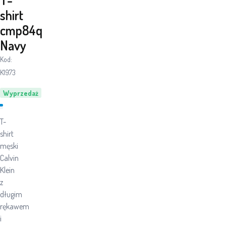
shirt
cmp84q
Navy
Kod:
K1973
Wyprzedaż
T-
shirt
męski
Calvin
Klein
z
długim
rękawem
i