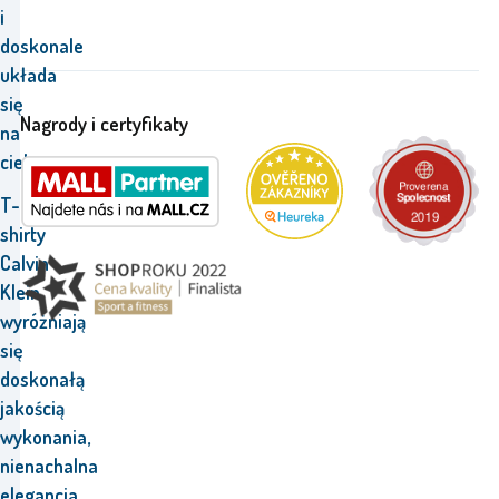
i
doskonale
układa
się
Nagrody i certyfikaty
na
ciele.
T-
shirty
Calvin
Klein
wyróżniają
się
doskonałą
jakością
wykonania,
nienachalna
elegancja