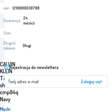
ean:
1210000030788
24
Gwarancja:
měsíců
Stan:
Długość
Długi
rękawa:
CALVIN
Rejestracja do newslettera
KLEIN
T-
Zaloguj się
shirt
cmp84q
Navy
Męski