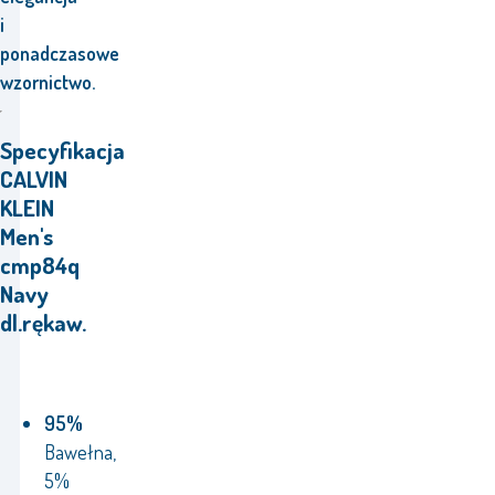
i
ponadczasowe
wzornictwo.
Specyfikacja
CALVIN
KLEIN
Men's
cmp84q
Navy
dl.rękaw.
95%
Bawełna,
5%