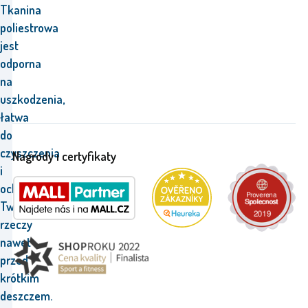
Tkanina
poliestrowa
jest
odporna
na
uszkodzenia,
łatwa
do
czyszczenia
Nagrody i certyfikaty
i
ochroni
Twoje
rzeczy
nawet
przed
krótkim
deszczem.