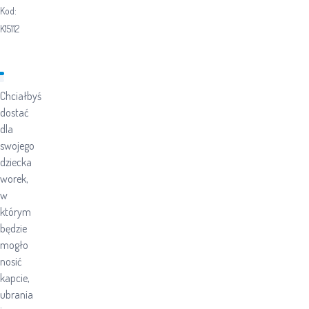
Kod:
K15112
Chciałbyś
dostać
dla
swojego
dziecka
worek,
w
którym
będzie
mogło
nosić
kapcie,
ubrania