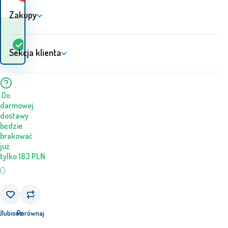
Zakupy
Kiedy otrzymam
W
5+
szt.
towar? 12.08. - 13.08.
magazynie
Sekcja klienta
Do
darmowej
dostawy
będzie
brakować
już
tylko
183
PLN
j
Ulubione
Porównaj