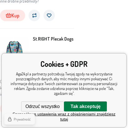
inne drobne przedmioty?
Kup
St.RIGHT Plecak Dogs
35
PLN
Cookies + GDPR
W
Aga24.pl a partnerzy potrzebują Twojej zgody na wykorzystanie
5+
szt.
magazynie
poszczególnych danych, aby móc między innymi pokazywać Ci
Chciałbyś dostać dla swojego dziecka worek, w
informacje dotyczące Twoich zainteresowań za pomocą personalizacji
którym będzie mogło nosić kapcie, ubrania i
reklam. Zgoda zostanie udzielona poprzez kliknięcie na pole "Tak,
zgadzam się".
inne drobne przedmioty?
Odrzuć wszystko
Tak akceptuję
Kup
Szczegółowe ustawienia wraz z objaśnieniami znajdziesz
Prywatność
tutaj