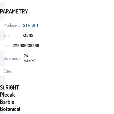
PARAMETRY
Producent:
ST.RIGHT
Kod:
K15112
ean:
1210000139269
24
Gwarancja:
měsíců
Stan:
St.RIGHT
Plecak
Barbie
Botanical