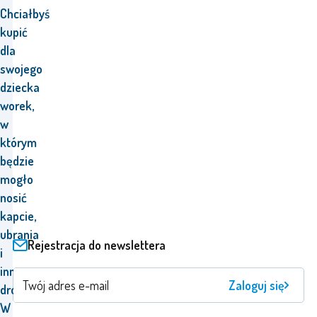
Chciałbyś
kupić
dla
swojego
dziecka
worek,
w
którym
będzie
mogło
nosić
kapcie,
ubrania
Rejestracja do newslettera
i
inne
Zaloguj się
drobiazgi?
W