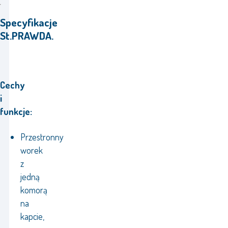
Specyfikacje
St.PRAWDA.
Cechy
i
funkcje:
Przestronny
worek
z
jedną
komorą
na
kapcie,