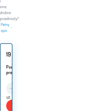
i
inne
drobne
przedmioty?
Pełny
opis
19
PLN
Podobne
produkty:
szt.
Kup