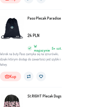
Paso Plecak Paradise
24
PLN
W
5+
szt.
magazynie
Worek na buty Paso zamyka się na sznurówki,
dzięki którym dostęp do zawartości jest szybki i
łatwy.
Kup
St.RIGHT Plecak Dogs