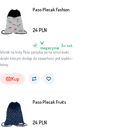
Paso Plecak Fashion
24
PLN
W
5+
szt.
magazynie
Worek na buty Paso zamyka się na sznurówki,
dzięki którym dostęp do zawartości jest szybki i
łatwy.
Kup
Paso Plecak Fruits
24
PLN