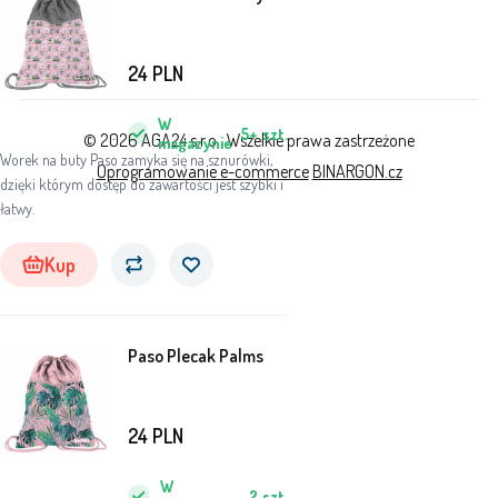
24
PLN
W
5+
szt.
© 2026 AGA24 s.r.o., Wszelkie prawa zastrzeżone
magazynie
Worek na buty Paso zamyka się na sznurówki,
Oprogramowanie e-commerce
BINARGON.cz
dzięki którym dostęp do zawartości jest szybki i
łatwy.
Kup
Paso Plecak Palms
24
PLN
W
2
szt.