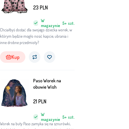
23
PLN
W
5+
szt.
magazynie
Chciałbyś dostać dla swojego dziecka worek, w
którym będzie mogło nosić kapcie, ubrania i
inne drobne przedmioty?
Kup
Paso Worek na
obuwie Wish
21
PLN
W
5+
szt.
magazynie
Worek na buty Paso zamyka się na sznurówki,