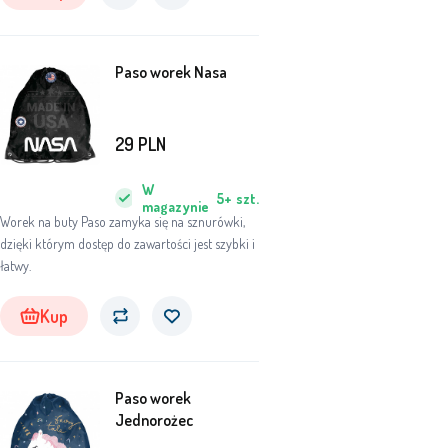
Paso worek Nasa
29
PLN
W
5+
szt.
magazynie
Worek na buty Paso zamyka się na sznurówki,
dzięki którym dostęp do zawartości jest szybki i
łatwy.
Kup
Paso worek
Jednorożec