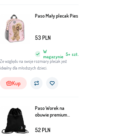
Paso Mały plecak Pies
53
PLN
W
5+
szt.
magazynie
Ze względu na swoje rozmiary plecak jest
idealny dla młodszych dzieci.
Kup
Paso Worek na
obuwie premium
Minnie BeUniq
52
PLN