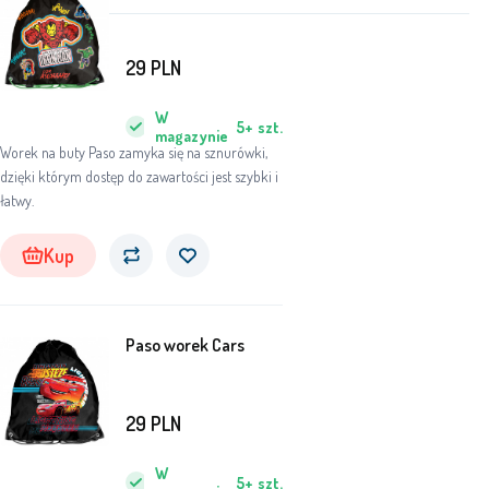
29
PLN
W
5+
szt.
magazynie
Worek na buty Paso zamyka się na sznurówki,
dzięki którym dostęp do zawartości jest szybki i
łatwy.
Kup
Paso worek Cars
29
PLN
W
5+
szt.