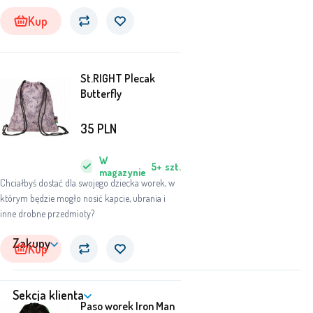
Kup
St.RIGHT Plecak
Butterfly
35
PLN
W
5+
szt.
magazynie
Chciałbyś dostać dla swojego dziecka worek, w
którym będzie mogło nosić kapcie, ubrania i
inne drobne przedmioty?
Zakupy
Kup
Sekcja klienta
Paso worek Iron Man