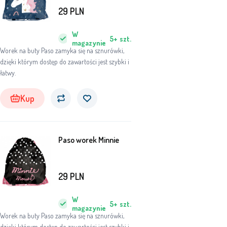
29
PLN
W
5+
szt.
magazynie
Worek na buty Paso zamyka się na sznurówki,
dzięki którym dostęp do zawartości jest szybki i
łatwy.
Kup
Paso worek Minnie
29
PLN
W
5+
szt.
magazynie
Worek na buty Paso zamyka się na sznurówki,
dzięki którym dostęp do zawartości jest szybki i