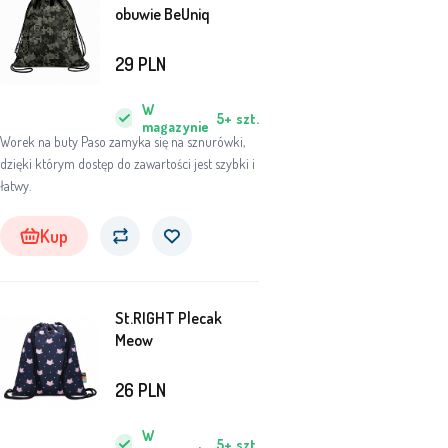
obuwie BeUniq
29
PLN
W
5+
szt.
magazynie
Worek na buty Paso zamyka się na sznurówki,
dzięki którym dostęp do zawartości jest szybki i
łatwy.
Kup
St.RIGHT Plecak
Meow
26
PLN
W
5+
szt.