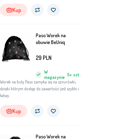
Kup
Paso Worek na
obuwie BeUniq
29
PLN
W
5+
szt.
magazynie
Worek na buty Paso zamyka się na sznurówki,
dzięki którym dostęp do zawartości jest szybki i
łatwy.
Kup
Paso Worek na