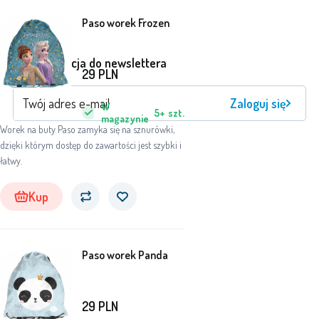
Paso worek Frozen
Rejestracja do newslettera
29
PLN
Zaloguj się
W
5+
szt.
magazynie
Worek na buty Paso zamyka się na sznurówki,
dzięki którym dostęp do zawartości jest szybki i
łatwy.
Kup
Paso worek Panda
29
PLN