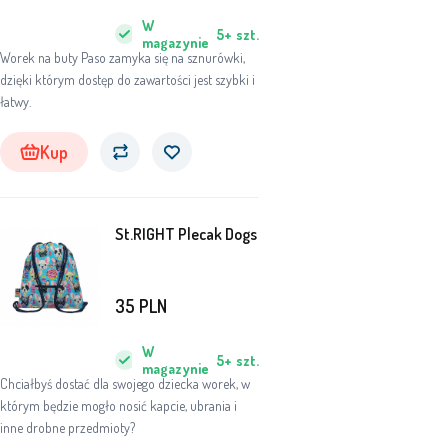
W
5+
szt.
magazynie
Worek na buty Paso zamyka się na sznurówki,
dzięki którym dostęp do zawartości jest szybki i
łatwy.
Kup
St.RIGHT Plecak Dogs
35
PLN
W
5+
szt.
magazynie
Chciałbyś dostać dla swojego dziecka worek, w
którym będzie mogło nosić kapcie, ubrania i
inne drobne przedmioty?