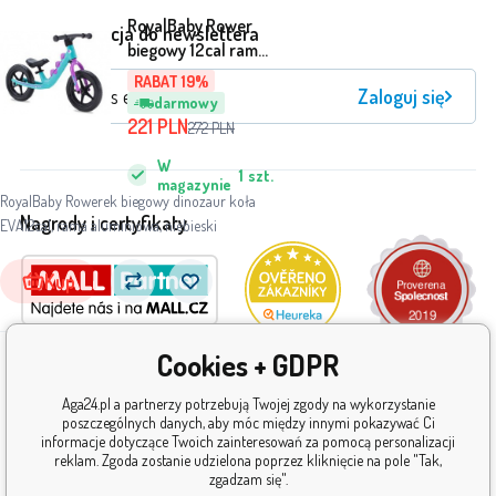
RoyalBaby Rower
Rejestracja do newslettera
biegowy 12cal rama
MAGNEZ RO0129
RABAT 19%
Zaloguj się
uniwersalny
darmowy
221
PLN
272
PLN
W
1
szt.
magazynie
RoyalBaby Rowerek biegowy dinozaur koła
Nagrody i certyfikaty
EVA12cal, rama aluminiowa, niebieski
Kup
Cookies + GDPR
Aga24.pl a partnerzy potrzebują Twojej zgody na wykorzystanie
poszczególnych danych, aby móc między innymi pokazywać Ci
informacje dotyczące Twoich zainteresowań za pomocą personalizacji
reklam. Zgoda zostanie udzielona poprzez kliknięcie na pole "Tak,
zgadzam się".