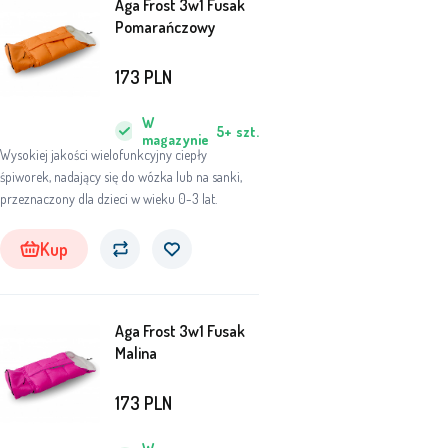
Aga Frost 3w1 Fusak
Pomarańczowy
173
PLN
W
5+
szt.
magazynie
Wysokiej jakości wielofunkcyjny ciepły
śpiworek, nadający się do wózka lub na sanki,
przeznaczony dla dzieci w wieku 0-3 lat.
Kup
Aga Frost 3w1 Fusak
Malina
173
PLN