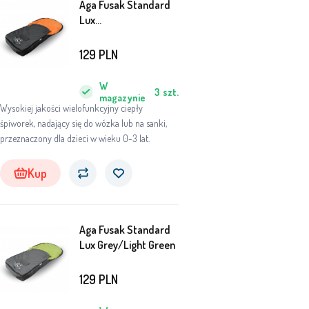
Aga Fusak Standard
Lux
ciemnoszary/pomarańczowy
129
PLN
W
3
szt.
magazynie
Wysokiej jakości wielofunkcyjny ciepły
śpiworek, nadający się do wózka lub na sanki,
przeznaczony dla dzieci w wieku 0-3 lat.
Kup
Aga Fusak Standard
Lux Grey/Light Green
129
PLN