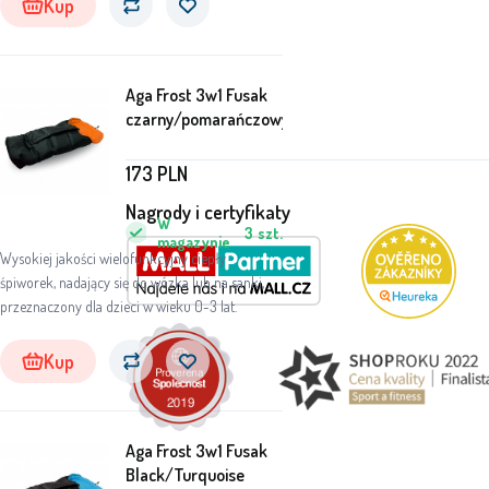
Kup
Aga Frost 3w1 Fusak
czarny/pomarańczowy
173
PLN
Nagrody i certyfikaty
W
3
szt.
magazynie
Wysokiej jakości wielofunkcyjny ciepły
śpiworek, nadający się do wózka lub na sanki,
przeznaczony dla dzieci w wieku 0-3 lat.
Kup
Aga Frost 3w1 Fusak
Black/Turquoise