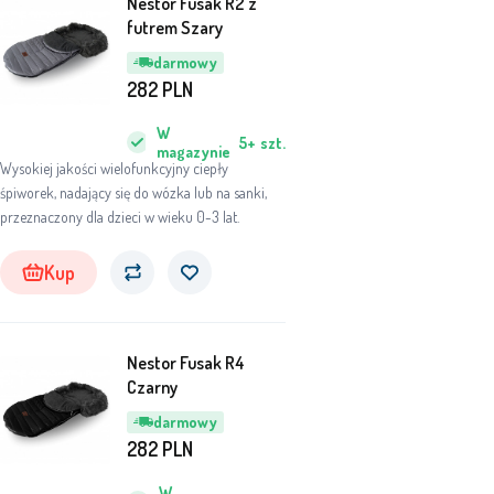
Nestor Fusak R2 z
futrem Szary
darmowy
282
PLN
W
5+
szt.
magazynie
Wysokiej jakości wielofunkcyjny ciepły
śpiworek, nadający się do wózka lub na sanki,
przeznaczony dla dzieci w wieku 0-3 lat.
Kup
Nestor Fusak R4
Czarny
darmowy
282
PLN
W