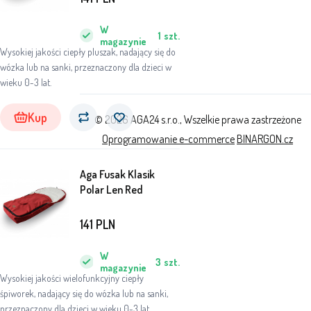
W
1
szt.
magazynie
Wysokiej jakości ciepły pluszak, nadający się do
wózka lub na sanki, przeznaczony dla dzieci w
wieku 0-3 lat.
Kup
© 2026 AGA24 s.r.o., Wszelkie prawa zastrzeżone
Oprogramowanie e-commerce
BINARGON.cz
Aga Fusak Klasik
Polar Len Red
141
PLN
W
3
szt.
magazynie
Wysokiej jakości wielofunkcyjny ciepły
śpiworek, nadający się do wózka lub na sanki,
przeznaczony dla dzieci w wieku 0-3 lat.