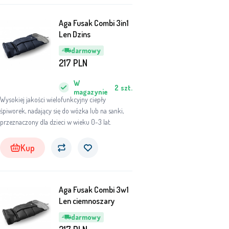
Aga Fusak Combi 3in1
Len Dzins
darmowy
217
PLN
W
2
szt.
magazynie
Wysokiej jakości wielofunkcyjny ciepły
śpiworek, nadający się do wózka lub na sanki,
przeznaczony dla dzieci w wieku 0-3 lat.
Kup
Aga Fusak Combi 3w1
Len ciemnoszary
darmowy