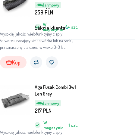
Zakupy
darmowy
259
PLN
W
5+
szt.
Sekcja klienta
magazynie
Wysokiej jakości wielofunkcyjny ciepły
śpiworek, nadający się do wózka lub na sanki,
przeznaczony dla dzieci w wieku 0-3 lat.
Kup
Aga Fusak Combi 3w1
Len Grey
darmowy
217
PLN
W
1
szt.
magazynie
Wysokiej jakości wielofunkcyjny ciepły