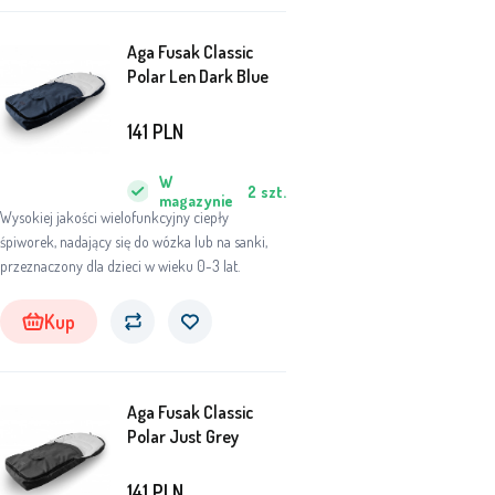
Aga Fusak Classic
Polar Len Dark Blue
141
PLN
W
2
szt.
magazynie
Wysokiej jakości wielofunkcyjny ciepły
śpiworek, nadający się do wózka lub na sanki,
przeznaczony dla dzieci w wieku 0-3 lat.
Kup
Aga Fusak Classic
Polar Just Grey
141
PLN