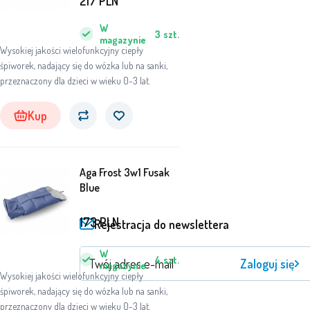
217
PLN
W
3
szt.
magazynie
Wysokiej jakości wielofunkcyjny ciepły
śpiworek, nadający się do wózka lub na sanki,
przeznaczony dla dzieci w wieku 0-3 lat.
Kup
Aga Frost 3w1 Fusak
Blue
173
PLN
Rejestracja do newslettera
W
4
szt.
Zaloguj się
magazynie
Wysokiej jakości wielofunkcyjny ciepły
śpiworek, nadający się do wózka lub na sanki,
przeznaczony dla dzieci w wieku 0-3 lat.