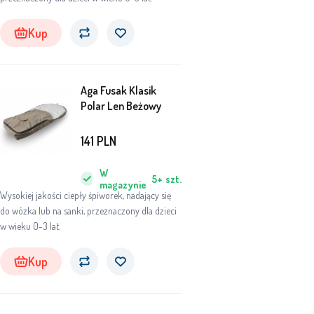
Kup
Aga Fusak Klasik
Polar Len Beżowy
141
PLN
W
5+
szt.
magazynie
Wysokiej jakości ciepły śpiworek, nadający się
do wózka lub na sanki, przeznaczony dla dzieci
w wieku 0-3 lat.
Kup