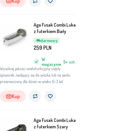
Kup
Aga Fusak Combi Luka
z futerkiem Biały
darmowy
259
PLN
W
5+
szt.
magazynie
Wysokiej jakości wielofunkcyjny ciepły
śpiworek, nadający się do wózka lub na sanki,
przeznaczony dla dzieci w wieku 0-3 lat.
Kup
Aga Fusak Combi Luka
z futerkiem Szary