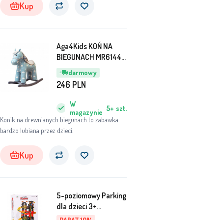
Kup
Aga4Kids KOŃ NA
BIEGUNACH MR6144-
2
darmowy
246
PLN
W
5+
szt.
magazynie
Konik na drewnianych biegunach to zabawka
bardzo lubiana przez dzieci.
Kup
5-poziomowy Parking
dla dzieci 3+
Ruchoma winda + 10