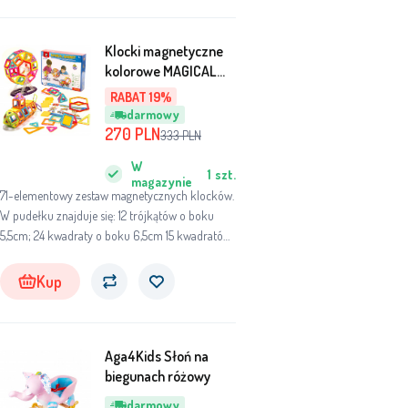
Klocki magnetyczne
kolorowe MAGICAL
MAGNET 71SZT
RABAT 19%
darmowy
270
PLN
333
PLN
W
1
szt.
magazynie
71-elementowy zestaw magnetycznych klocków.
W pudełku znajduje się: 12 trójkątów o boku
5,5cm; 24 kwadraty o boku 6,5cm 15 kwadratów
o boku 4,4cm; 2 sześciokąty o boku 6cm; 8
trójkątów równoramiennych; 2 pary kół; stelarz
Kup
diabelskiego młynu (8 el.).
Aga4Kids Słoń na
biegunach różowy
darmowy