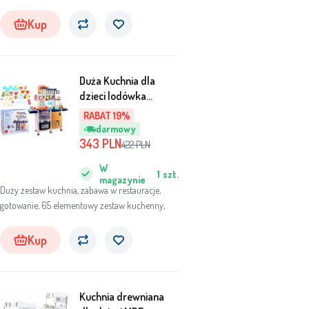
pobudzi wyobraźnię i zagwarantuje zabawę na
długie godziny. Tworzywo: drewno. Wiek
Kup
dziecka: 3+. Wymiary domku: 82x30x117cm.
Duża Kuchnia dla
dzieci lodówka
piekarnik ZA3547
RABAT 19%
uniwersalny
darmowy
343
PLN
422
PLN
W
1
szt.
magazynie
Duży zestaw kuchnia, zabawa w restauracje,
gotowanie, 65 elementowy zestaw kuchenny,
Kup
Kuchnia drewniana