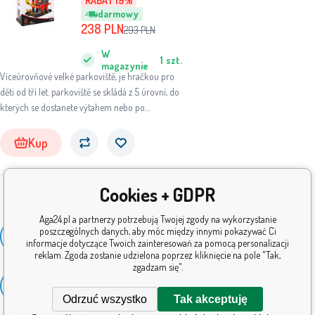
RABAT 19%
autek resoraków +
darmowy
Światła
238
PLN
293
PLN
W
1
szt.
magazynie
Víceúrovňové velké parkoviště, je hračkou pro
děti od tří let. parkoviště se skládá z 5 úrovní, do
kterých se dostanete výtahem nebo po
skluzavce. Na cestě z úrovně do úrovně se batole
setká s mnoha atrakcemi. Ve spodním patře se
Kup
nachází myčka aut, autoservis a čerpací stanice.
Úrovně 2,3,4 a 5 jsou parkoviště. Na samém
vrcholu je přistávací plocha pro vrtulník a výtah
Cookies + GDPR
s blikajícími světly, který jezdí nahoru a dolů a je
napájen 3 bateriemi AA 1,5 V, které nejsou
Aga24.pl a partnerzy potrzebują Twojej zgody na wykorzystanie
Zobacz
součástí balení.
poszczególnych danych, aby móc między innymi pokazywać Ci
36
więcej
informacje dotyczące Twoich zainteresowań za pomocą personalizacji
reklam. Zgoda zostanie udzielona poprzez kliknięcie na pole "Tak,
zgadzam się".
1
2
...
10
11
Odrzuć wszystko
Tak akceptuję