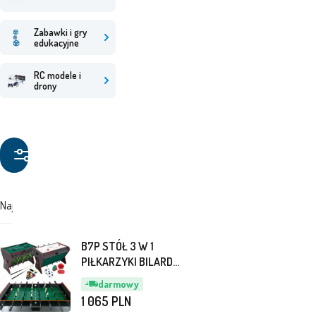
Zabawki i gry
edukacyjne
RC modele i
drony
Filtruj
produkty
Najdroższe
Najtańsze
Polecane
B7P STÓŁ 3 W 1
PIŁKARZYKI BILARD
CYMBERGAJ XL
darmowy
1 065
PLN