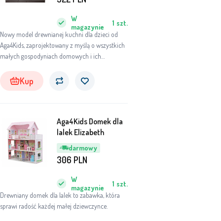
W
1
szt.
magazynie
Nowy model drewnianej kuchni dla dzieci od
Aga4Kids, zaprojektowany z myślą o wszystkich
małych gospodyniach domowych i ich
przyjaciołach.
Kup
Aga4Kids Domek dla
lalek Elizabeth
darmowy
306
PLN
W
1
szt.
magazynie
Drewniany domek dla lalek to zabawka, która
sprawi radość każdej małej dziewczynce.