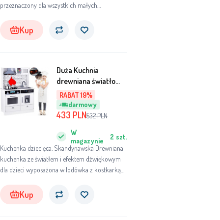
przeznaczony dla wszystkich małych
dziewczynek i ich przyjaciół. Domek ma w
sumie trzy piętra, gdzie pierwsze i drugie piętro
Kup
łączy winda, a piętro drugie z trzecim łączą
schody.
Duża Kuchnia
drewniana światło
dźwięk ZA3717
RABAT 19%
uniwersalny
darmowy
433
PLN
532
PLN
W
2
szt.
magazynie
Kuchenka dziecięca, Skandynawska Drewniana
kuchenka ze światłem i efektem dźwiękowym
dla dzieci wyposażona w lodówka z kostkarką
do lodu, piekarnik, palnik, mikrofalówka,
zlewozmywak, okap
Kup