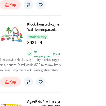
Kup
Klocki konstrukcyjne
Waffle mini pastel
500 el 03629
darmowy
303
PLN
W
2
szt.
magazynie
Innowacyjne klocki, dzięki którym dzieci nigdy
się nie nudzą. Pastel Waffles 500 to zestaw, który
zapewni Twojemu dziecku wiele godzin zabawy i
wyzwoli kreatywność, której się nawet nie
spodziewasz. Pastelowe kolory wyciszają i
Kup
ułatwiają skupienie. Dołączona instrukcja
inspiruje do budowy atrakcyjnych dla dzieci
form. Zestaw składa się z aż 500 elementów.
Aga4Kids 4 w linii Gra
Rozwija dziecięcą wyobraźnię, zdolności