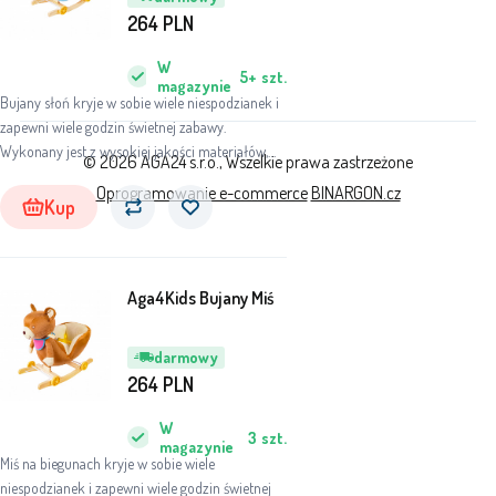
264
PLN
W
5+
szt.
magazynie
Bujany słoń kryje w sobie wiele niespodzianek i
zapewni wiele godzin świetnej zabawy.
Wykonany jest z wysokiej jakości materiałów,
© 2026 AGA24 s.r.o., Wszelkie prawa zastrzeżone
dostosowanych do dziecka, tak aby zapewnić
Oprogramowanie e-commerce
BINARGON.cz
mu jak najwięcej zabawy i komfortu.
Kup
Aga4Kids Bujany Miś
darmowy
264
PLN
W
3
szt.
magazynie
Miś na biegunach kryje w sobie wiele
niespodzianek i zapewni wiele godzin świetnej