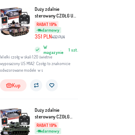
Duży zdalnie
sterowany CZOŁG US
M1A2 RC0252MO
RABAT 19%
uniwersalny
darmowy
351
PLN
432
PLN
W
1
szt.
magazynie
Wielki czołg w skali 1:20 świetnie
wyposażony US M1A2 Czołgi to znakomicie
odwzorowane modele w s
Kup
Duży zdalnie
sterowany CZOŁG
German Tiger
RABAT 19%
RC0252ZI
darmowy