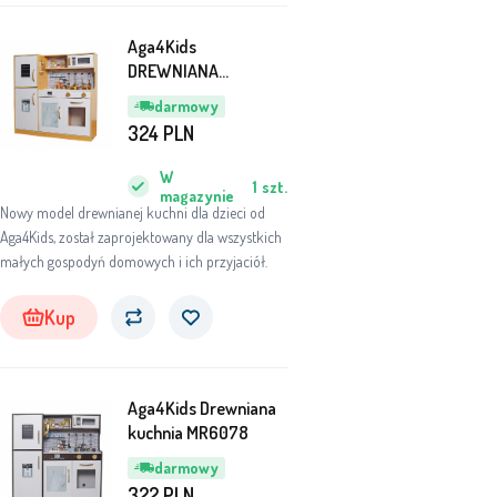
Aga4Kids
DREWNIANA
KUCHNIA DLA DZIECI
darmowy
MR6151
324
PLN
W
1
szt.
magazynie
Nowy model drewnianej kuchni dla dzieci od
Aga4Kids, został zaprojektowany dla wszystkich
małych gospodyń domowych i ich przyjaciół.
Kup
Aga4Kids Drewniana
kuchnia MR6078
darmowy
322
PLN