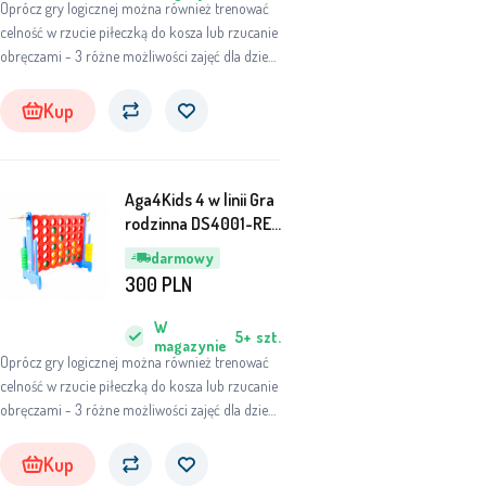
Oprócz gry logicznej można również trenować
celność w rzucie piłeczką do kosza lub rzucanie
obręczami - 3 różne możliwości zajęć dla dzieci
oraz dorosłych!
Kup
Aga4Kids 4 w linii Gra
rodzinna DS4001-RE-
BLU
darmowy
300
PLN
W
5+
szt.
magazynie
Oprócz gry logicznej można również trenować
celność w rzucie piłeczką do kosza lub rzucanie
obręczami - 3 różne możliwości zajęć dla dzieci
oraz dorosłych!
Kup