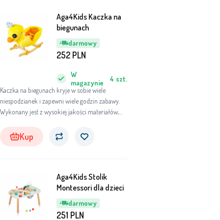
Aga4Kids Kaczka na
biegunach
darmowy
252
PLN
W
4
szt.
magazynie
Kaczka na biegunach kryje w sobie wiele
niespodzianek i zapewni wiele godzin zabawy.
Wykonany jest z wysokiej jakości materiałów,
dostosowanych do dziecka, tak aby zapewnić
mu jak najwięcej zabawy i komfortu.
Kup
Aga4Kids Stolik
Montessori dla dzieci
darmowy
251
PLN