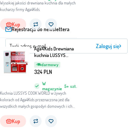
Wysokiej jakości drewniana kuchnia dla małych
kucharzy firmy Aga4Kids.
Kup
Rejestracja do newslettera
Zaloguj się
Aga4Kids Drewniana
kuchnia LUSSYS
COOK WORLD
darmowy
324
PLN
W
5+
szt.
magazynie
Kuchnia LUSSYS COOK WORLD w żywych
kolorach od Aga4Kids przeznaczona jest dla
wszystkich małych gospodyń domowych i ich
przyjaciół.
Kup