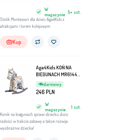
W
5+
szt.
magazynie
Stolik Montessori dla dzieci Aga4Kids z
atrakcjami i torem kolejowym
Kup
Aga4Kids KOŃ NA
BIEGUNACH MR6144-
3
darmowy
246
PLN
W
1
szt.
magazynie
Konik na biegunach sprawi dziecku dużo
radości w trakcie zabawy a także rozwija
wyobraźnie dziecka!