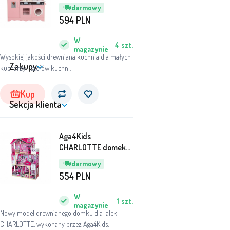
KUCHNIA DLA DZIECI
darmowy
DUŻA MR6160 Różowa
594
PLN
W
4
szt.
magazynie
Wysokiej jakości drewniana kuchnia dla małych
Zakupy
kucharzy i szefów kuchni.
Kup
Sekcja klienta
Aga4Kids
CHARLOTTE domek
dla lalek
darmowy
554
PLN
W
1
szt.
magazynie
Nowy model drewnianego domku dla lalek
CHARLOTTE, wykonany przez Aga4Kids,