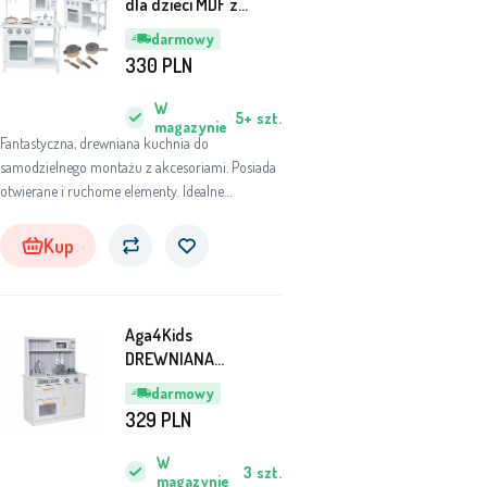
dla dzieci MDF z
akcesoriami 85cm
darmowy
330
PLN
W
5+
szt.
magazynie
Fantastyczna, drewniana kuchnia do
samodzielnego montażu z akcesoriami. Posiada
otwierane i ruchome elementy. Idealne
wyposażenie pokoju dziecięcego. Wymiary:
85x59x30cmWysyłka:InPost mały: 1sztInPost
Kup
duży: 3sztGLS: 3sztPaleta: 34szt
Aga4Kids
DREWNIANA
KUCHNIA DLA DZIECI
darmowy
MR6158
329
PLN
W
3
szt.
magazynie