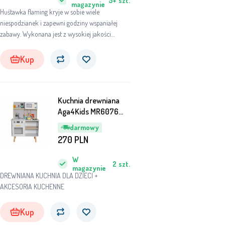
5+
szt.
magazynie
Huśtawka flaming kryje w sobie wiele
niespodzianek i zapewni godziny wspaniałej
zabawy. Wykonana jest z wysokiej jakości
materiałów, dopasowanych do dziecka, aby
zapewnić mu jak najwięcej radości i komfortu.
Kup
Kuchnia drewniana
Aga4Kids MR6076
szara
darmowy
270
PLN
W
2
szt.
magazynie
DREWNIANA KUCHNIA DLA DZIECI +
AKCESORIA KUCHENNE
Kup