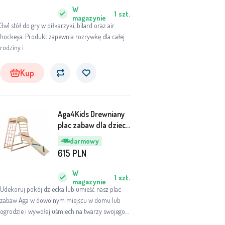
W
1
szt.
magazynie
3w1 stół do gry w piłkarzyki, bilard oraz air
hockeya. Produkt zapewnia rozrywkę dla całej
rodziny i
Kup
Aga4Kids Drewniany
plac zabaw dla dzieci
MR6145
darmowy
615
PLN
W
1
szt.
magazynie
Udekoruj pokój dziecka lub umieść nasz plac
zabaw Aga w dowolnym miejscu w domu lub
ogrodzie i wywołaj uśmiech na twarzy swojego
malucha. Zła deszczowa pogoda może szybko