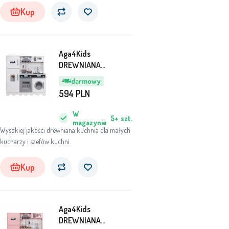
położyć kres zabawie na świeżym powietrzu, ale
Kup
prawie nic nie stoi na przeszkodzie zabawie w
domu.
Aga4Kids
DREWNIANA
KUCHNIA DLA DZIECI
darmowy
MR6160 Biała
594
PLN
W
5+
szt.
magazynie
Wysokiej jakości drewniana kuchnia dla małych
kucharzy i szefów kuchni.
Kup
Aga4Kids
DREWNIANA