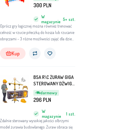
300
PLN
W
5+
szt.
magazynie
Oprócz gry logicznej można również trenować
celność w rzucie piłeczką do kosza lub rzucanie
obręczami - 3 różne możliwości zajęć dla dzieci
oraz dorosłych!
Kup
B5A R\C ŻURAW GIGA
STEROWANY DŹWIG
+KASK
darmowy
296
PLN
W
1
szt.
magazynie
Zdalnie sterowany wysokiej jakości olbrzymi
model żurawia budowlanego. Żuraw obraca się