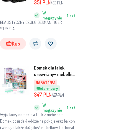
uniwersalny
351
PLN
432
PLN
W
1
szt.
magazynie
REALISTYCZNY CZOŁG GERMAN TIGER
STRZELA
Kup
Domek dla lalek
drewniany+ mebelki
pastelowy 117cm
RABAT 19%
darmowy
347
PLN
427
PLN
W
1
szt.
magazynie
Wyjątkowy domek dla lalek z mebelkami.
Domek posiada 4 oddzielne pokoje oraz balkon
i windę, a także dużą ilość mebelków. Doskonale