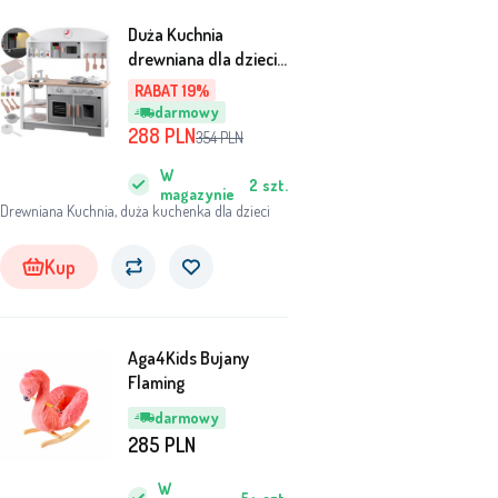
Duża Kuchnia
drewniana dla dzieci
kredens ZA4126
RABAT 19%
uniwersalny
darmowy
288
PLN
354
PLN
W
2
szt.
magazynie
Drewniana Kuchnia, duża kuchenka dla dzieci
Kup
Aga4Kids Bujany
Flaming
darmowy
285
PLN
W