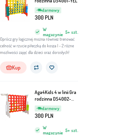
rodzinna DS4001-YEL
manualne i uczy logicznego myślenia.
darmowy
300
PLN
W
5+
szt.
magazynie
Oprócz gry logicznej można również trenować
celność w rzucie piłeczką do kosza l - 2 różne
możliwości zajęć dla dzieci oraz dorosłych!
Kup
Aga4Kids 4 w linii Gra
rodzinna DS4002-
GRY-RE
darmowy
300
PLN
W
5+
szt.
magazynie