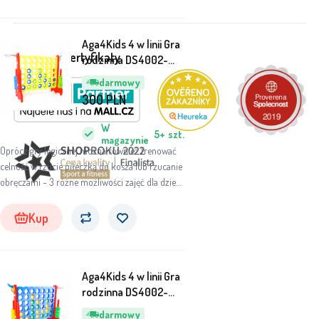
Aga4Kids 4 w linii Gra
Nagrody i certyfikaty
rodzinna DS4002-
YEL-RE
darmowy
300
PLN
W
5+
szt.
magazynie
Oprócz gry logicznej można również trenować
celność w rzucie piłeczką do kosza lub rzucanie
obręczami - 3 różne możliwości zajęć dla dzieci
oraz dorosłych!
Kup
Aga4Kids 4 w linii Gra
rodzinna DS4002-
BLU-RE
darmowy