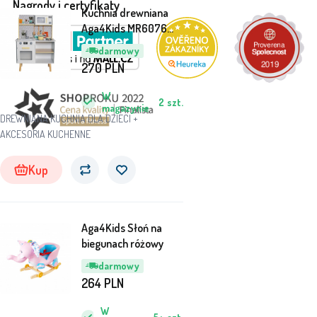
Nagrody i certyfikaty
Kuchnia drewniana
Aga4Kids MR6076
szara
darmowy
270
PLN
W
2
szt.
magazynie
DREWNIANA KUCHNIA DLA DZIECI +
AKCESORIA KUCHENNE
Kup
Aga4Kids Słoń na
biegunach różowy
darmowy
264
PLN
W