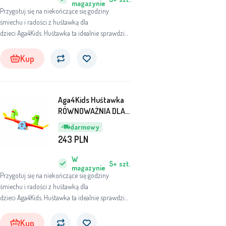
magazynie
Przygotuj się na niekończące się godziny
śmiechu i radości z huśtawką dla
dzieci Aga4Kids. Huśtawka ta idealnie sprawdzi
się w każdym ogrodzie, pokoju dziecięcym czy
pokoju zabaw, gdzie dzieci będą mogły
Kup
bezpiecznie huśtać się i czerpać radość z ruchu.
Aga4Kids Huśtawka
RÓWNOWAŻNIA DLA
DZIECI Konik
darmowy
243
PLN
W
5+
szt.
magazynie
Przygotuj się na niekończące się godziny
śmiechu i radości z huśtawką dla
dzieci Aga4Kids. Huśtawka ta idealnie sprawdzi
się w każdym ogrodzie, pokoju dziecięcym czy
pokoju zabaw, gdzie dzieci będą mogły
Kup