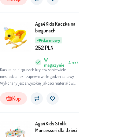
Aga4Kids Kaczka na
biegunach
darmowy
252
PLN
W
4
szt.
magazynie
Kaczka na biegunach kryje w sobie wiele
niespodzianek i zapewni wiele godzin zabawy.
Wykonany jest z wysokiej jakości materiałów,
dostosowanych do dziecka, tak aby zapewnić
mu jak najwięcej zabawy i komfortu.
Kup
Aga4Kids Stolik
Montessori dla dzieci