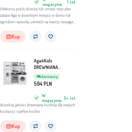
1
szt.
magazynie
Udekoruj pokój dziecka lub umieść nasz plac
zabaw Aga w dowolnym miejscu w domu lub
ogrodzie i wywołaj uśmiech na twarzy swojego
malucha. Zła deszczowa pogoda może szybko
położyć kres zabawie na świeżym powietrzu, ale
Kup
prawie nic nie stoi na przeszkodzie zabawie w
domu.
Aga4Kids
DREWNIANA
KUCHNIA DLA DZIECI
darmowy
MR6160 Biała
594
PLN
W
5+
szt.
magazynie
Wysokiej jakości drewniana kuchnia dla małych
kucharzy i szefów kuchni.
Kup