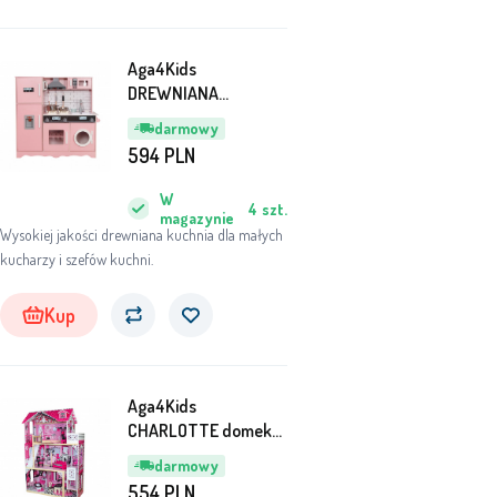
Aga4Kids
DREWNIANA
KUCHNIA DLA DZIECI
darmowy
DUŻA MR6160 Różowa
594
PLN
W
4
szt.
magazynie
Wysokiej jakości drewniana kuchnia dla małych
kucharzy i szefów kuchni.
Kup
Aga4Kids
CHARLOTTE domek
dla lalek
darmowy
554
PLN