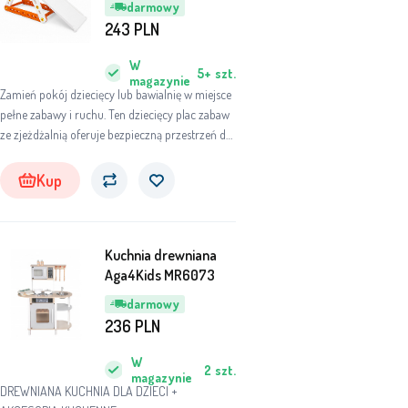
darmowy
243
PLN
W
5+
szt.
magazynie
Zamień pokój dziecięcy lub bawialnię w miejsce
pełne zabawy i ruchu. Ten dziecięcy plac zabaw
ze zjeżdżalnią oferuje bezpieczną przestrzeń do
wspinania się, zjeżdżania oraz rozwijania
umiejętności ruchowych.
Kup
Kuchnia drewniana
Aga4Kids MR6073
darmowy
236
PLN
W
2
szt.
magazynie
DREWNIANA KUCHNIA DLA DZIECI +