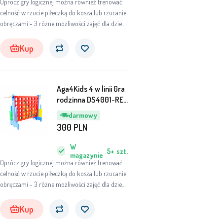
Oprócz gry logicznej można również trenować
celność w rzucie piłeczką do kosza lub rzucanie
obręczami - 3 różne możliwości zajęć dla dzieci
oraz dorosłych!
Kup
Aga4Kids 4 w linii Gra
rodzinna DS4001-RE-
BLU
darmowy
300
PLN
W
5+
szt.
magazynie
Oprócz gry logicznej można również trenować
celność w rzucie piłeczką do kosza lub rzucanie
obręczami - 3 różne możliwości zajęć dla dzieci
oraz dorosłych!
Kup