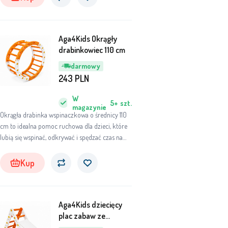
bezpiecznie huśtać się i czerpać radość z ruchu.
Aga4Kids Okrągły
drabinkowiec 110 cm
darmowy
243
PLN
W
5+
szt.
magazynie
Okrągła drabinka wspinaczkowa o średnicy 110
cm to idealna pomoc ruchowa dla dzieci, które
lubią się wspinać, odkrywać i spędzać czas na
aktywnej zabawie.
Kup
Aga4Kids dziecięcy
plac zabaw ze
zjeżdżalnią