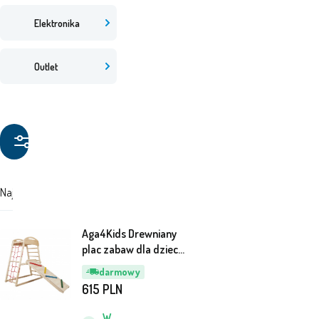
Elektronika
Outlet
Filtruj
produkty
Najdroższe
Najtańsze
Polecane
Aga4Kids Drewniany
plac zabaw dla dzieci
MR6145
darmowy
615
PLN
W