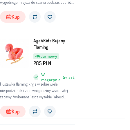
wygodnego miejsca do spania podczas podróży,
wakacji, weekendowych wypadów lub wizyt u
znajomych czy rodzin.
Kup
Aga4Kids Bujany
Flaming
darmowy
285
PLN
W
5+
szt.
magazynie
Huśtawka flaming kryje w sobie wiele
niespodzianek i zapewni godziny wspaniałej
zabawy. Wykonana jest z wysokiej jakości
materiałów, dopasowanych do dziecka, aby
zapewnić mu jak najwięcej radości i komfortu.
Kup