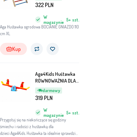
322
PLN
W
5+
szt.
magazynie
Aga Huśtawka ogrodowa BOCIANIE GNIAZDO 110
cm XL
Kup
Aga4Kids Huśtawka
RÓWNOWAŻNIA DLA
DZIECI Kogut
darmowy
319
PLN
W
5+
szt.
magazynie
Przygotuj się na niekończące się godziny
śmiechu i radości z huśtawką dla
dzieci Aga4Kids. Huśtawka ta idealnie sprawdzi