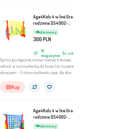
Aga4Kids 4 w linii Gra
rodzinna DS4002-
YEL-RE
darmowy
300
PLN
W
5+
szt.
magazynie
Oprócz gry logicznej można również trenować
celność w rzucie piłeczką do kosza lub rzucanie
obręczami - 3 różne możliwości zajęć dla dzieci
oraz dorosłych!
Kup
Aga4Kids 4 w linii Gra
rodzinna DS4002-
BLU-RE
darmowy