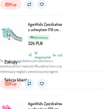
Kup
Aga4Kids Zjeżdżalnia
z uchwytem 170 cm
Zielona
darmowy
324
PLN
W
5+
szt.
magazynie
Ta wspaniała zjeżdżalnia jest wykonana z
Zakupy
wysokiej jakości materiału.Ma piękny kolor, a jej
interesujący wygląd z pewnością przyciągnie
wszystkie dzieci.
Sekcja klienta
Kup
Aga4Kids Zjeżdżalnia