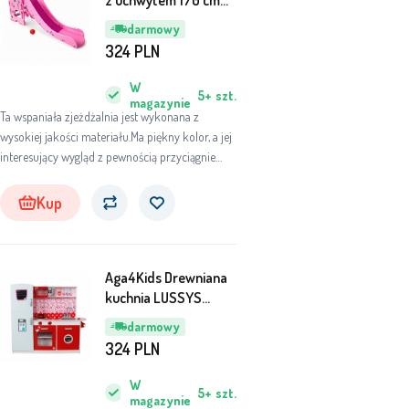
z uchwytem 170 cm
Różowa
darmowy
324
PLN
W
5+
szt.
magazynie
Ta wspaniała zjeżdżalnia jest wykonana z
wysokiej jakości materiału.Ma piękny kolor, a jej
interesujący wygląd z pewnością przyciągnie
wszystkie dzieci.
Kup
Aga4Kids Drewniana
kuchnia LUSSYS
COOK WORLD
darmowy
324
PLN
W
5+
szt.
magazynie