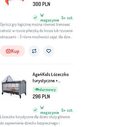
300
PLN
W
5+
szt.
magazynie
Oprócz gry logicznej można również trenować
celność w rzucie piłeczką do kosza lub rzucanie
obręczami - 3 różne możliwości zajęć dla dzieci
oraz dorosłych!
Kup
Aga4Kids Łóżeczko
turystyczne +
moskitiera MR6671
darmowy
Jasno szare
296
PLN
W
5+
szt.
magazynie
Łóżeczko turystyczne dla dzieci służy głównie
do zapewnienia dziecku bezpiecznego i