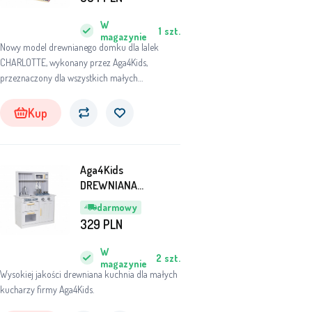
W
1
szt.
magazynie
Nowy model drewnianego domku dla lalek
CHARLOTTE, wykonany przez Aga4Kids,
przeznaczony dla wszystkich małych
dziewczynek i ich przyjaciół. Domek ma w
sumie trzy piętra, gdzie pierwsze i drugie piętro
Kup
łączy winda, a piętro drugie z trzecim łączą
schody.
Aga4Kids
DREWNIANA
KUCHNIA DLA DZIECI
darmowy
MR6158
329
PLN
W
2
szt.
magazynie
Wysokiej jakości drewniana kuchnia dla małych
kucharzy firmy Aga4Kids.