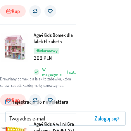
się w każdym ogrodzie, pokoju dziecięcym czy
pokoju zabaw, gdzie dzieci będą mogły
Kup
bezpiecznie huśtać się i czerpać radość z ruchu.
Aga4Kids Domek dla
lalek Elizabeth
darmowy
306
PLN
W
1
szt.
magazynie
Drewniany domek dla lalek to zabawka, która
sprawi radość każdej małej dziewczynce.
Kup
Rejestracja do newslettera
Zaloguj się
Aga4Kids 4 w linii Gra
rodzinna DS4001-YEL