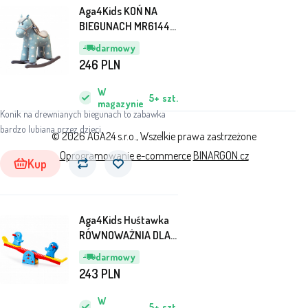
Aga4Kids KOŃ NA
BIEGUNACH MR6144-
2
darmowy
246
PLN
W
5+
szt.
magazynie
Konik na drewnianych biegunach to zabawka
bardzo lubiana przez dzieci.
© 2026 AGA24 s.r.o., Wszelkie prawa zastrzeżone
Oprogramowanie e-commerce
BINARGON.cz
Kup
Aga4Kids Huśtawka
RÓWNOWAŻNIA DLA
DZIECI Słoń
darmowy
243
PLN
W
5+
szt.