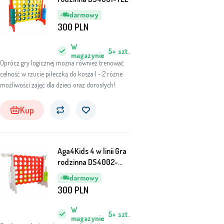
darmowy
300
PLN
W
5+
szt.
magazynie
Oprócz gry logicznej można również trenować
celność w rzucie piłeczką do kosza l - 2 różne
możliwości zajęć dla dzieci oraz dorosłych!
Kup
Aga4Kids 4 w linii Gra
rodzinna DS4002-
GRY-RE
darmowy
300
PLN
W
5+
szt.
magazynie