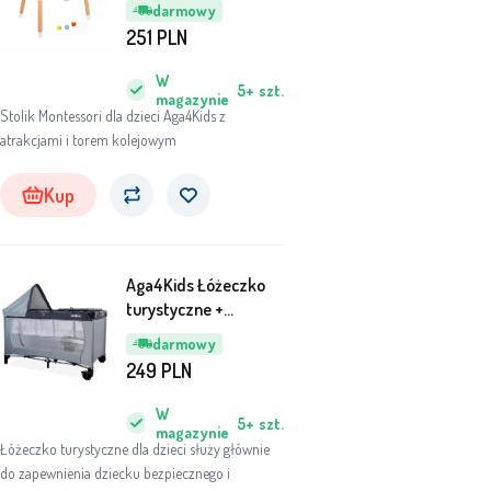
darmowy
251
PLN
W
5+
szt.
magazynie
Stolik Montessori dla dzieci Aga4Kids z
atrakcjami i torem kolejowym
Kup
Aga4Kids Łóżeczko
turystyczne +
przewijak MR6672
darmowy
Jasno szary
249
PLN
W
5+
szt.
magazynie
Łóżeczko turystyczne dla dzieci służy głównie
do zapewnienia dziecku bezpiecznego i