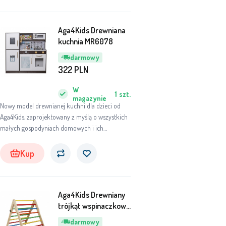
Aga4Kids Drewniana
kuchnia MR6078
darmowy
322
PLN
W
1
szt.
magazynie
Nowy model drewnianej kuchni dla dzieci od
Aga4Kids, zaprojektowany z myślą o wszystkich
małych gospodyniach domowych i ich
przyjaciołach.
Kup
Aga4Kids Drewniany
trójkąt wspinaczkowy
dla dzieci MR6146
darmowy