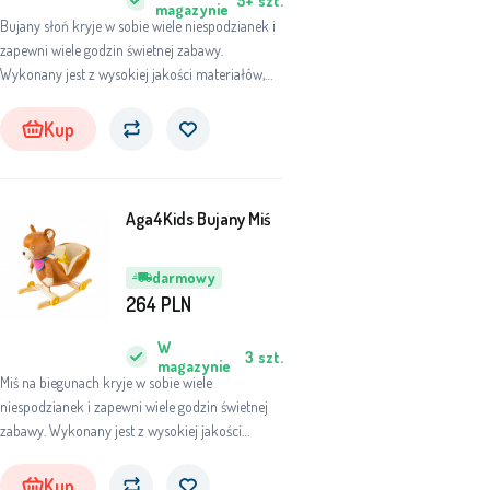
5+
szt.
magazynie
Bujany słoń kryje w sobie wiele niespodzianek i
zapewni wiele godzin świetnej zabawy.
Wykonany jest z wysokiej jakości materiałów,
dostosowanych do dziecka, tak aby zapewnić
mu jak najwięcej zabawy i komfortu.
Kup
Aga4Kids Bujany Miś
darmowy
264
PLN
W
3
szt.
magazynie
Miś na biegunach kryje w sobie wiele
niespodzianek i zapewni wiele godzin świetnej
zabawy. Wykonany jest z wysokiej jakości
materiałów, dostosowanych do dziecka, tak aby
zapewnić mu jak najwięcej zabawy i komfortu.
Kup