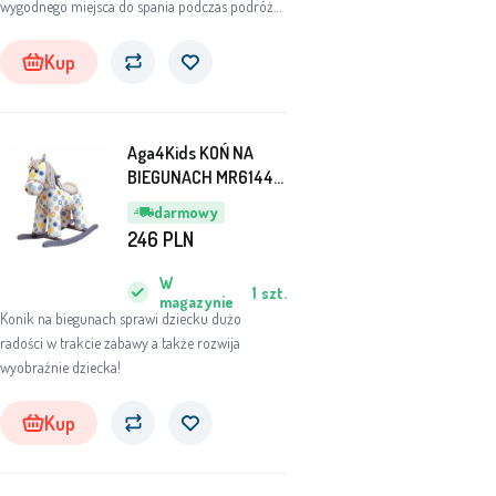
wygodnego miejsca do spania podczas podróży,
wakacji, weekendowych wypadów lub wizyt u
znajomych czy rodzin.
Kup
Aga4Kids KOŃ NA
BIEGUNACH MR6144-
3
darmowy
246
PLN
W
1
szt.
magazynie
Konik na biegunach sprawi dziecku dużo
radości w trakcie zabawy a także rozwija
wyobraźnie dziecka!
Kup