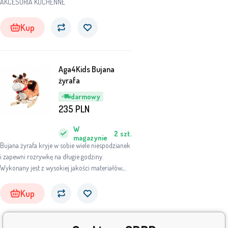
AKCESORIA KUCHENNE
Kup
Aga4Kids Bujana
żyrafa
darmowy
235
PLN
W
2
szt.
magazynie
Bujana żyrafa kryje w sobie wiele niespodzianek
i zapewni rozrywkę na długie godziny.
Wykonany jest z wysokiej jakości materiałów,
dostosowany do dziecka, aby dać mu jak
najwięcej radości i komfortu.
Kup