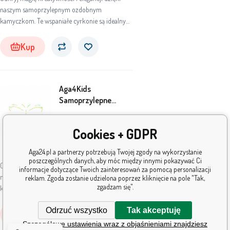
naszym samoprzylepnym ozdobnym
kamyczkom. Te wspaniałe cyrkonie są idealnym
dodatkiem na każdą okazję, niezależnie od tego,
czy wybierasz się na imprezę, festiwal, czy po
Kup
prostu chcesz dodać odrobinę blasku swojemu
codziennemu wyglądowi.
Aga4Kids
Samoprzylepne
cyrkonie DS8110-B
3
PLN
Cookies + GDPR
W
Aga24.pl a partnerzy potrzebują Twojej zgody na wykorzystanie
5+
szt.
magazynie
poszczególnych danych, aby móc między innymi pokazywać Ci
Odkryj magię kreatywności i elegancji dzięki
informacje dotyczące Twoich zainteresowań za pomocą personalizacji
naszym samoprzylepnym ozdobnym
reklam. Zgoda zostanie udzielona poprzez kliknięcie na pole "Tak,
zgadzam się".
kamyczkom. Te wspaniałe cyrkonie są idealnym
dodatkiem na każdą okazję, niezależnie od tego,
Odrzuć wszystko
Tak akceptuję
czy wybierasz się na imprezę, festiwal, czy po
Kup
prostu chcesz dodać odrobinę blasku swojemu
Szczegółowe ustawienia wraz z objaśnieniami znajdziesz