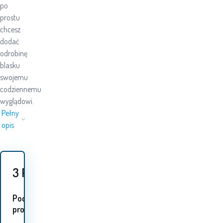
po
prostu
chcesz
dodać
odrobinę
blasku
swojemu
codziennemu
wyglądowi.
Pełny
opis
3
PLN
Podobne
produkty: