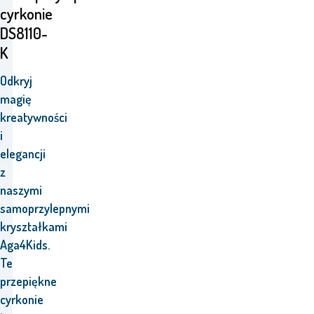
cyrkonie
DS8110-
K
Odkryj
magię
kreatywności
i
elegancji
z
naszymi
samoprzylepnymi
kryształkami
Aga4Kids.
Te
przepiękne
cyrkonie