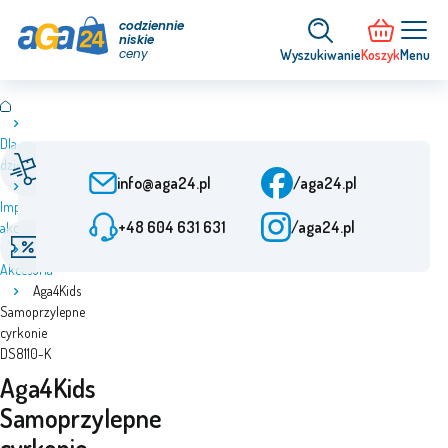
codziennie
niskie
ceny
Wyszukiwanie
Koszyk
Menu
Dla
Obsługa klienta
Szybka dostawa
dzieci
Od poniedziałku do
Od zamówienia 24 h
info@aga24.pl
/aga24.pl
piątku: od 9:00 do 15:30
Imprezowe
+48 604 631 631
/aga24.pl
akcesoria
Oferty specjalne
Zweryfikowana firma
Rabaty do 50%
Ponad 10 lat na rynku
Akcesoria
Aga4Kids
Samoprzylepne
cyrkonie
DS8110-K
Aga4Kids
Samoprzylepne
cyrkonie