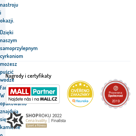
nastroju
i
okazji.
Dzięki
naszym
samoprzylepnym
cyrkoniom
możesz
puścić
Nagrody i certyfikaty
wodze
fantazji.
W
opakowaniu
znajdują
się
kamienie
o