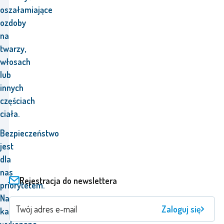
oszałamiające
ozdoby
na
twarzy,
włosach
lub
innych
częściach
ciała.
Bezpieczeństwo
jest
dla
nas
Rejestracja do newslettera
priorytetem.
Nasze
Zaloguj się
kamienie