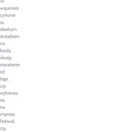
Te
wspaniałe
cyrkonie
są
idealnym
dodatkiem
na
każdą
okazję,
niezależnie
od
tego,
czy
wybierasz
się
na
imprezę,
festiwal,
czy