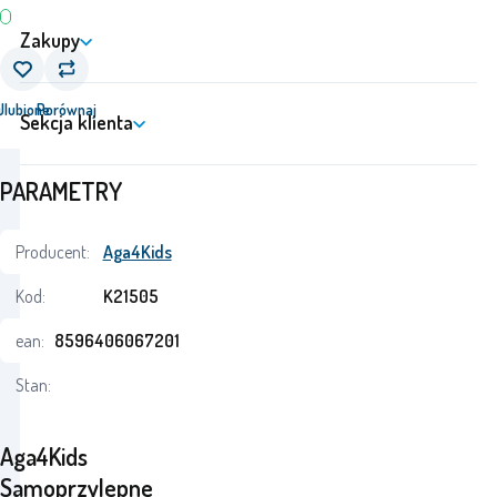
Zakupy
j
Ulubione
Porównaj
Sekcja klienta
PARAMETRY
Producent:
Aga4Kids
Kod:
K21505
ean:
8596406067201
Stan:
Aga4Kids
Samoprzylepne