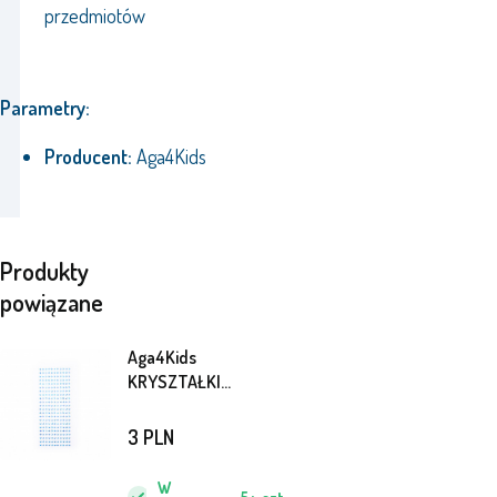
przedmiotów
Parametry:
Producent:
Aga4Kids
Produkty
powiązane
Aga4Kids
KRYSZTAŁKI
SAMOPRZYLEPNE
CYRKONIE DŻETY
3
PLN
DS8102
W