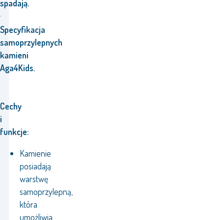
spadają.
Specyfikacja
samoprzylepnych
kamieni
Aga4Kids.
Cechy
i
funkcje:
Kamienie
posiadają
warstwę
samoprzylepną,
która
umożliwia