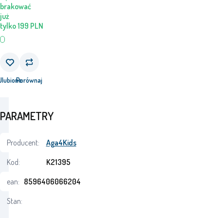
brakować
już
tylko
199
PLN
j
Ulubione
Porównaj
PARAMETRY
Producent:
Aga4Kids
Kod:
K21395
ean:
8596406066204
Stan: