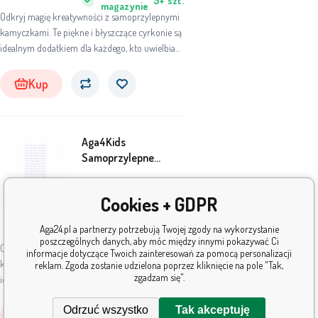
5+
szt.
magazynie
Odkryj magię kreatywności z samoprzylepnymi
kamyczkami. Te piękne i błyszczące cyrkonie są
idealnym dodatkiem dla każdego, kto uwielbia
dekorować i tworzyć. Niezależnie od tego, czy
chcesz ozdobić swój notatnik, telefon, czy zająć
Kup
się jakimkolwiek innym kreatywnym projektem,
te cyrkonie dają nieograniczone możliwości.
Aga4Kids
Samoprzylepne
cyrkonie DS8102BO
3
PLN
Cookies + GDPR
W
Aga24.pl a partnerzy potrzebują Twojej zgody na wykorzystanie
5+
szt.
magazynie
poszczególnych danych, aby móc między innymi pokazywać Ci
Odkryj magię kreatywności z samoprzylepnymi
informacje dotyczące Twoich zainteresowań za pomocą personalizacji
kamyczkami. Te piękne i błyszczące cyrkonie są
reklam. Zgoda zostanie udzielona poprzez kliknięcie na pole "Tak,
zgadzam się".
idealnym dodatkiem dla każdego, kto uwielbia
dekorować i tworzyć. Niezależnie od tego, czy
Odrzuć wszystko
Tak akceptuję
chcesz ozdobić swój notatnik, telefon, czy zająć
Kup