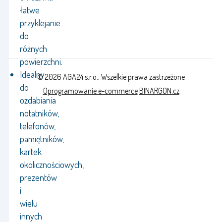
łatwe
przyklejanie
do
różnych
powierzchni.
Idealny
© 2026 AGA24 s.r.o., Wszelkie prawa zastrzeżone
do
Oprogramowanie e-commerce
BINARGON.cz
ozdabiania
notatników,
telefonów,
pamiętników,
kartek
okolicznościowych,
prezentów
i
wielu
innych