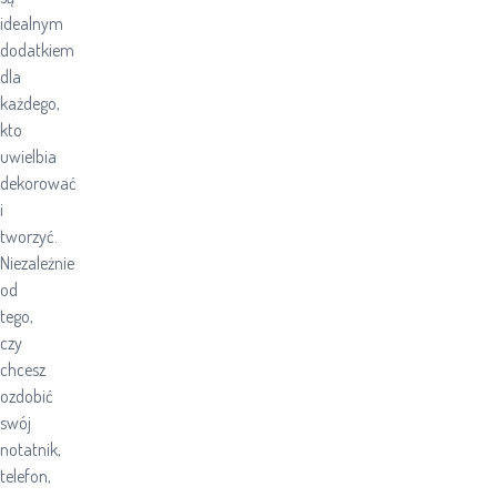
idealnym
dodatkiem
dla
każdego,
kto
uwielbia
dekorować
i
tworzyć.
Niezależnie
od
tego,
czy
chcesz
ozdobić
swój
notatnik,
telefon,