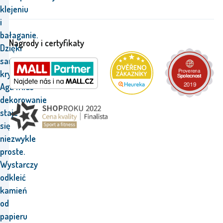
klejeniu
i
bałaganie.
Nagrody i certyfikaty
Dzięki
samoprzylepnym
kryształkom
Aga4Kids
dekorowanie
staje
się
niezwykle
proste.
Wystarczy
odkleić
kamień
od
papieru