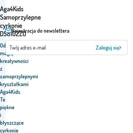
Aga4Kids
Samoprzylepne
cyrkonie
Rejestracja do newslettera
DS8102ZO
Odkryj
Zaloguj się
magię
kreatywności
z
samoprzylepnymi
kryształkami
Aga4Kids.
Te
piękne
i
błyszczące
cyrkonie