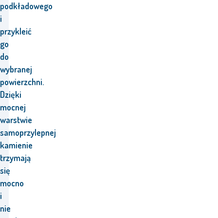
podkładowego
i
przykleić
go
do
wybranej
powierzchni.
Dzięki
mocnej
warstwie
samoprzylepnej
kamienie
trzymają
się
mocno
i
nie