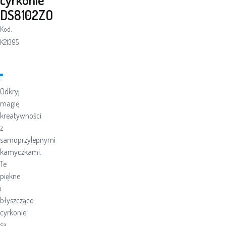
DS8102ZO
Kod:
K21395
Odkryj
magię
kreatywności
z
samoprzylepnymi
kamyczkami.
Te
piękne
i
błyszczące
cyrkonie
są