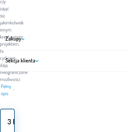
czy
zająć
się
jakimkolwiek
innym
kreatywnym
Zakupy
projektem,
te
cyrkonie
Sekcja klienta
dają
nieograniczone
możliwości.
Pełny
opis
3
PLN