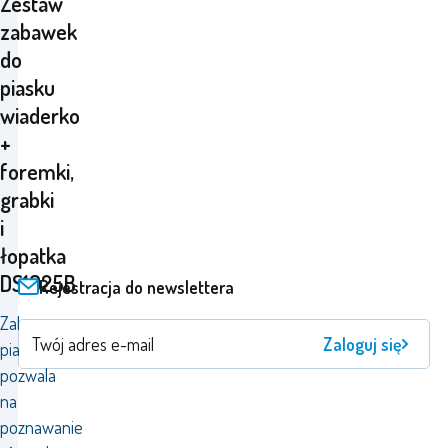
Zestaw
zabawek
do
piasku
wiaderko
+
foremki,
grabki
i
łopatka
DS1025B
Rejestracja do newslettera
Zabawa
Zaloguj się
piaskiem
pozwala
na
poznawanie