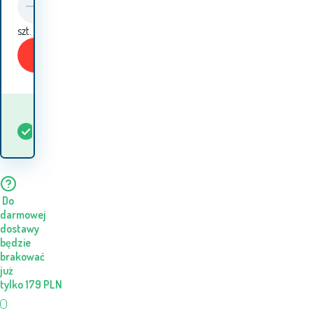
szt.
Kup
Kiedy otrzymam
W
5+
szt.
towar? 10.08. - 11.08.
magazynie
Do
darmowej
dostawy
będzie
brakować
już
tylko
179
PLN