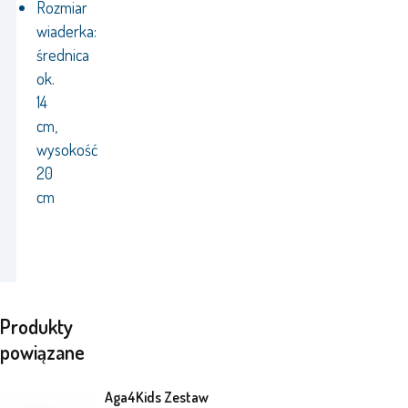
Rozmiar
wiaderka:
średnica
ok.
14
cm,
wysokość
20
cm
Produkty
powiązane
Aga4Kids Zestaw