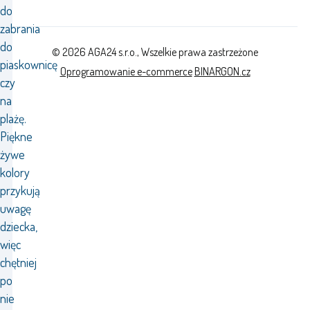
do
zabrania
do
© 2026 AGA24 s.r.o., Wszelkie prawa zastrzeżone
piaskownicę
Oprogramowanie e-commerce
BINARGON.cz
czy
na
plażę.
Piękne
żywe
kolory
przykują
uwagę
dziecka,
więc
chętniej
po
nie