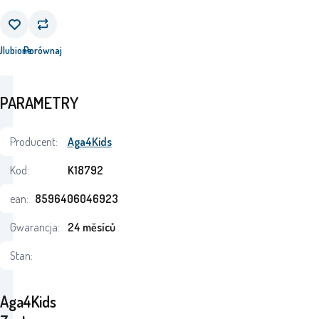
j
Ulubione
Porównaj
PARAMETRY
Producent:
Aga4Kids
Kod:
K18792
ean:
8596406046923
Gwarancja:
24 měsíců
Stan:
Aga4Kids