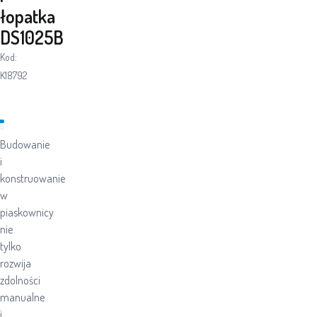
łopatka
DS1025B
Kod:
K18792
Budowanie
i
konstruowanie
w
piaskownicy
nie
tylko
rozwija
zdolności
manualne
i