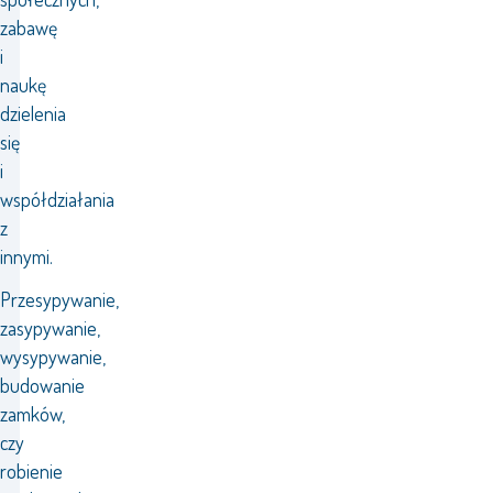
zabawę
i
naukę
dzielenia
się
i
współdziałania
z
innymi.
Przesypywanie,
zasypywanie,
wysypywanie,
budowanie
zamków,
czy
robienie