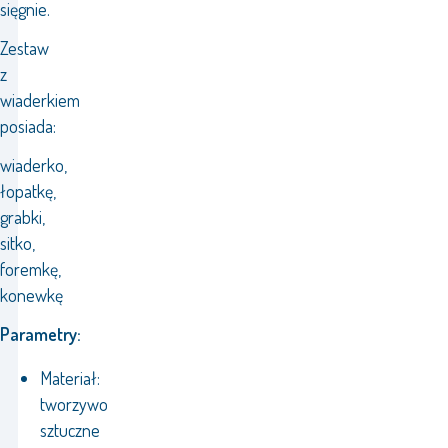
sięgnie.
Zestaw
z
wiaderkiem
posiada:
wiaderko,
łopatkę,
grabki,
sitko,
foremkę,
konewkę
Parametry:
Materiał:
tworzywo
sztuczne