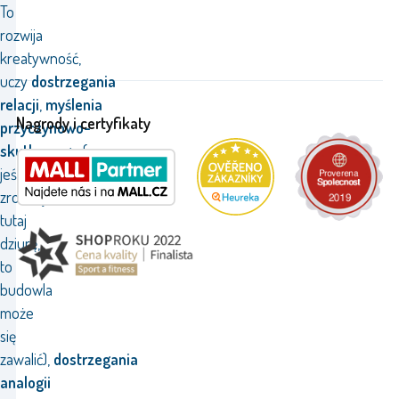
To
rozwija
kreatywność,
uczy
dostrzegania
relacji
,
myślenia
Nagrody i certyfikaty
przyczynowo-
skutkowego
(np.
jeśli
zrobimy
tutaj
dziurę,
to
budowla
może
się
zawalić),
dostrzegania
analogii