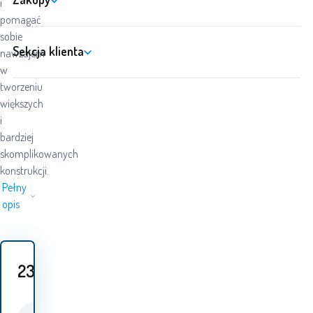
i
pomagać
sobie
Sekcja klienta
nawzajem
w
tworzeniu
większych
i
bardziej
skomplikowanych
konstrukcji.
Pełny
opis
23
PLN