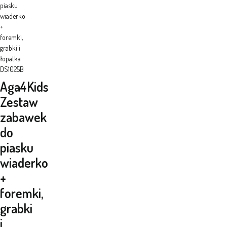
piasku
wiaderko
+
foremki,
grabki i
łopatka
DS1025B
Aga4Kids
Zestaw
zabawek
do
piasku
wiaderko
+
foremki,
grabki
i