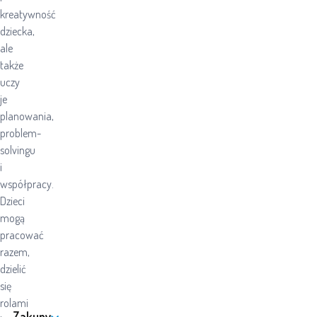
kreatywność
dziecka,
ale
także
uczy
je
planowania,
problem-
solvingu
i
współpracy.
Dzieci
mogą
pracować
razem,
dzielić
się
rolami
Zakupy