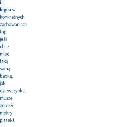
i
logiki
w
konkretnych
zachowaniach
(np.
jeśli
chcę
mieć
taką
samą
babkę,
jak
dziewczynka,
muszę
znaleźć
mokry
piasek).