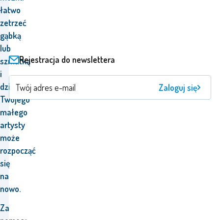
łatwo
zetrzeć
gąbką
lub
Rejestracja do newslettera
szmatką
i
dzieło
Zaloguj się
Twojego
małego
artysty
może
rozpocząć
się
na
nowo.
Za