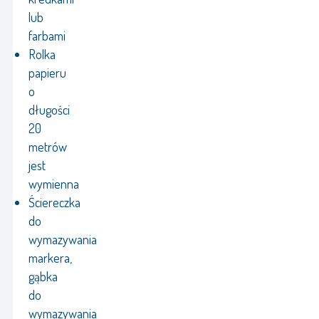
lub
farbami
Rolka
papieru
o
długości
20
metrów
jest
wymienna
Ściereczka
do
wymazywania
markera,
gąbka
do
wymazywania