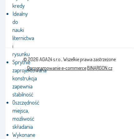
kredy
Idealny
do
nauki
liternictwa
i
rysunku
© 2026 AGA24 s.r.o., Wszelkie prawa zastrzeżone
Sprytnie
Oprogramowanie e-commerce
BINARGON.cz
zaprojektowana
konstrukcja
zapewnia
stabilność
Oszczędność
miejsca,
możliwość
składania
Wykonane