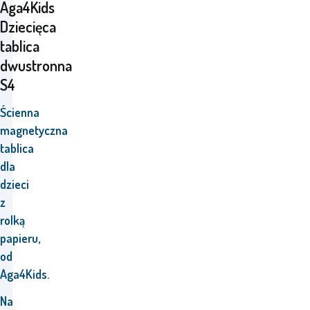
Aga4Kids
Dziecięca
tablica
dwustronna
S4
Ścienna
magnetyczna
tablica
dla
dzieci
z
rolką
papieru
,
od
Aga4Kids.
Na