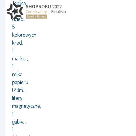
Tablica
dla
dzieci,
5
kolorowych
kred,
1
marker,
1
rolka
papieru
(20m),
litery
magnetyczne,
1
gąbka,
1