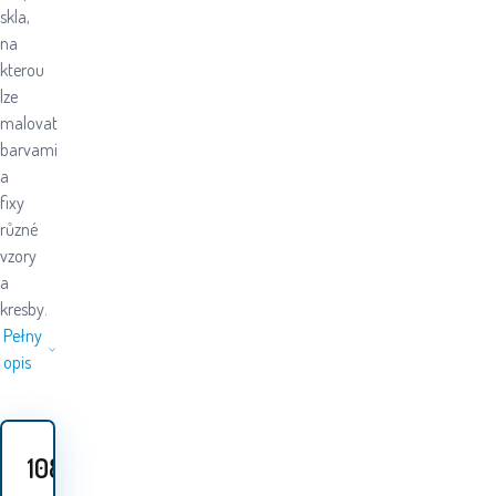
skla,
na
kterou
lze
malovat
barvami
a
fixy
různé
vzory
a
kresby.
Pełny
opis
108
PLN