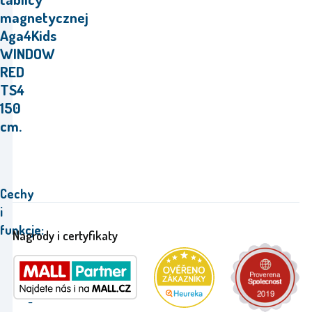
magnetycznej
Aga4Kids
WINDOW
RED
TS4
150
cm.
Cechy
i
funkcje:
Nagrody i certyfikaty
Zestaw
zawiera
-