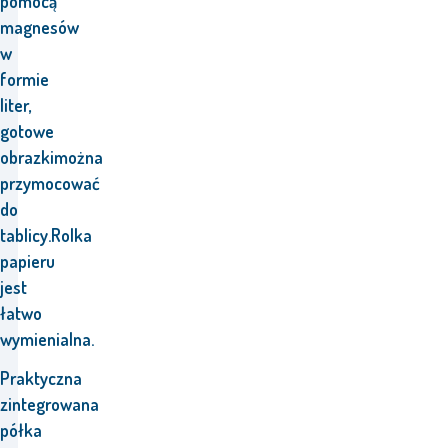
pomocą
magnesów
w
formie
liter
,
gotowe
obrazki
można
przymocować
do
tablicy.
Rolka
papieru
jest
łatwo
wymienialna.
Praktyczna
zintegrowana
półka