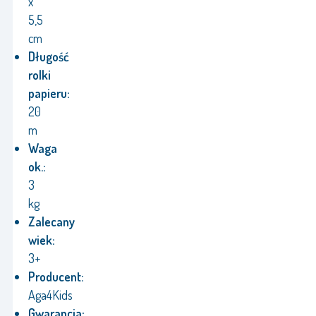
x
5,5
cm
Długość
rolki
papieru:
20
m
Waga
ok.:
3
kg
Zalecany
wiek:
3+
Producent:
Aga4Kids
Gwarancja: