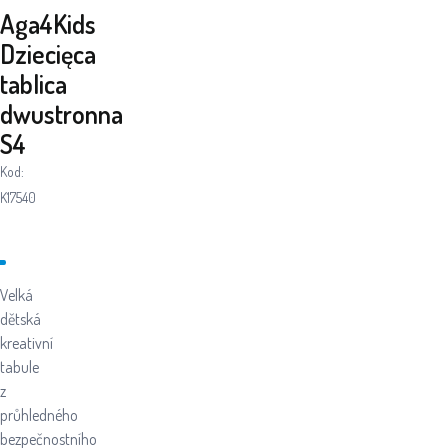
Aga4Kids
Dziecięca
tablica
dwustronna
S4
Kod:
K17540
Velká
dětská
kreativní
tabule
z
průhledného
bezpečnostního