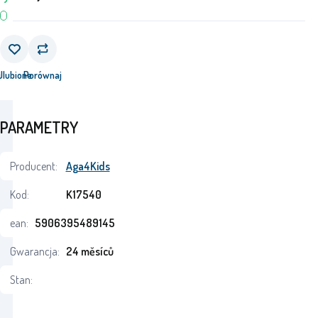
j
Ulubione
Porównaj
PARAMETRY
Producent:
Aga4Kids
Kod:
K17540
ean:
5906395489145
Gwarancja:
24 měsíců
Stan: