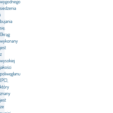
wygodnego
siedzenia
i
bujania
się.
Okrąg
wykonany
jest
z
wysokiej
jakości
poliwęglanu
(PC),
który
znany
jest
ze