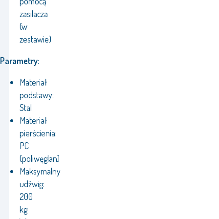
pomocą
zasilacza
(w
zestawie)
Parametry:
Materiał
podstawy:
Stal
Materiał
pierścienia:
PC
(poliwęglan)
Maksymalny
udźwig:
200
kg