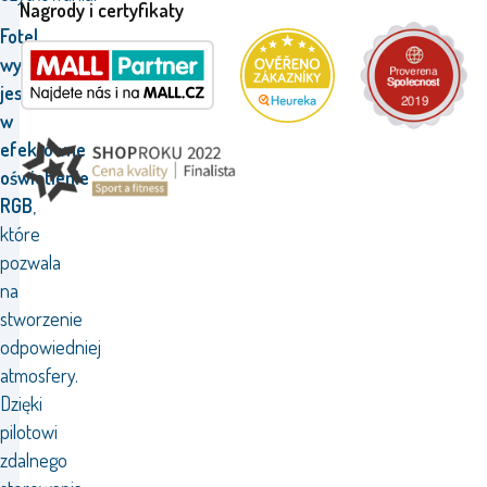
Nagrody i certyfikaty
Fotel
wyposażony
jest
w
efektowne
oświetlenie
RGB
,
które
pozwala
na
stworzenie
odpowiedniej
atmosfery.
Dzięki
pilotowi
zdalnego