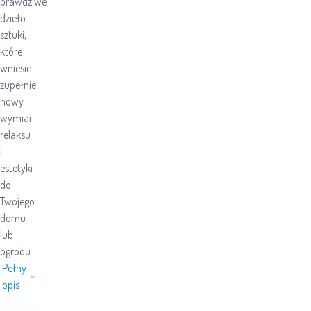
prawdziwe
dzieło
sztuki,
które
wniesie
zupełnie
nowy
wymiar
relaksu
i
estetyki
do
Twojego
domu
lub
ogrodu.
Pełny
opis