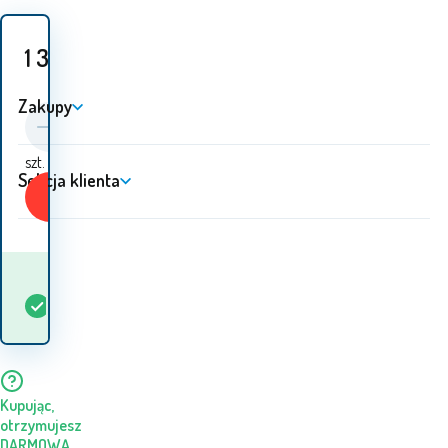
1 365
PLN
Zakupy
szt.
Sekcja klienta
Kup
Kiedy otrzymam
W
5+
szt.
towar? 11.08. - 12.08.
magazynie
Kupując,
otrzymujesz
DARMOWĄ