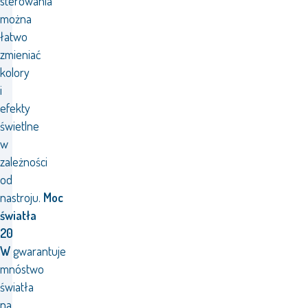
sterowania
można
łatwo
zmieniać
kolory
i
efekty
świetlne
w
zależności
od
nastroju.
Moc
światła
20
W
gwarantuje
mnóstwo
światła
na