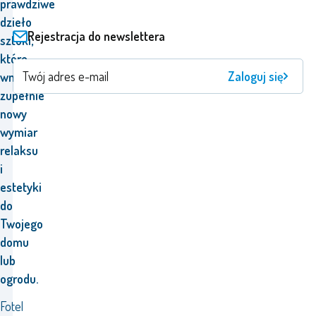
prawdziwe
dzieło
Rejestracja do newslettera
sztuki,
które
Zaloguj się
wniesie
zupełnie
nowy
wymiar
relaksu
i
estetyki
do
Twojego
domu
lub
ogrodu.
Fotel