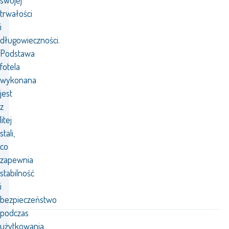
swojej
trwałości
i
długowieczności.
Podstawa
fotela
wykonana
jest
z
litej
stali,
co
zapewnia
stabilność
i
bezpieczeństwo
podczas
użytkowania.