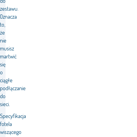
do
zestawu.
Oznacza
to,
że
nie
musisz
martwić
się
o
ciągłe
podłączanie
do
sieci.
Specyfikacja
fotela
wiszącego