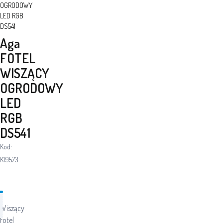
OGRODOWY
LED RGB
DS541
Aga
FOTEL
WISZĄCY
OGRODOWY
LED
RGB
DS541
Kod:
K19573
Wiszący
fotel