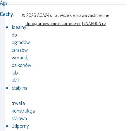
Aga.
Cechy:
© 2026 AGA24 s.r.o., Wszelkie prawa zastrzeżone
Oprogramowanie e-commerce
BINARGON.cz
Idealny
do
ogrodów,
tarasów,
werand,
balkonów
lub
plaż.
Stabilna
i
trwała
konstrukcja
stalowa
Odporny