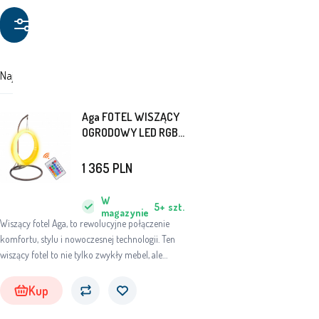
Filtruj
produkty
Najdroższe
Najtańsze
Polecane
Aga FOTEL WISZĄCY
OGRODOWY LED RGB
DS541
1 365
PLN
W
5+
szt.
magazynie
Wiszący fotel Aga, to rewolucyjne połączenie
komfortu, stylu i nowoczesnej technologii. Ten
wiszący fotel to nie tylko zwykły mebel, ale
prawdziwe dzieło sztuki, które wniesie zupełnie
nowy wymiar relaksu i estetyki do Twojego
Kup
domu lub ogrodu.