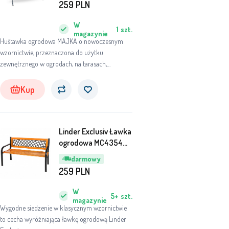
259
PLN
W
1
szt.
magazynie
Huśtawka ogrodowa MAJKA o nowoczesnym
wzornictwie, przeznaczona do użytku
zewnętrznego w ogrodach, na tarasach,
balkonach lub plażach.
Kup
Linder Exclusiv Ławka
ogrodowa MC4354
118x52x74 cm
darmowy
259
PLN
W
5+
szt.
magazynie
Wygodne siedzenie w klasycznym wzornictwie
to cecha wyróżniająca ławkę ogrodową Linder