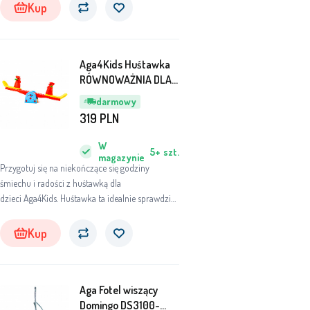
Kup
Aga4Kids Huśtawka
RÓWNOWAŻNIA DLA
DZIECI Kogut
darmowy
319
PLN
W
5+
szt.
magazynie
Przygotuj się na niekończące się godziny
śmiechu i radości z huśtawką dla
dzieci Aga4Kids. Huśtawka ta idealnie sprawdzi
się w każdym ogrodzie, pokoju dziecięcym czy
pokoju zabaw, gdzie dzieci będą mogły
Kup
bezpiecznie huśtać się i czerpać radość z ruchu.
Aga Fotel wiszący
Domingo DS3100-