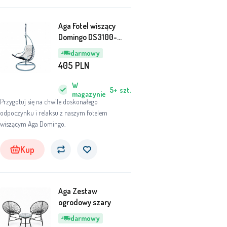
Aga Fotel wiszący
Domingo DS3100-
GRAY
darmowy
405
PLN
W
5+
szt.
magazynie
Przygotuj się na chwile doskonałego
odpoczynku i relaksu z naszym fotelem
wiszącym Aga Domingo.
Kup
Aga Zestaw
ogrodowy szary
darmowy