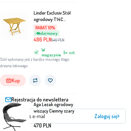
Linder Exclusiv Stół
ogrodowy T14C
110x70x75 cm
RABAT 10%
darmowy
486
PLN
540
PLN
W
5+
szt.
magazynie
Stół wykonany jest z bardzo mocnego litego
drewna tekowego.
Kup
Rejestracja do newslettera
Aga Leżak ogrodowy
wiszący Ciemny szary
Zaloguj się
470
PLN