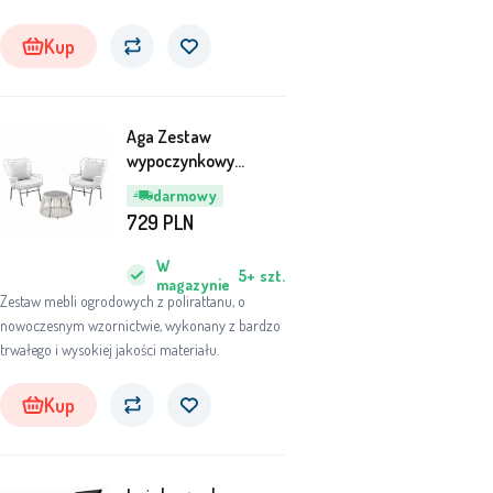
zewnętrznych, tarasów, werand, balkonów, a
nawet do wnętrz ogrodów zimowych.
Kup
Aga Zestaw
wypoczynkowy
ABI8052
darmowy
729
PLN
W
5+
szt.
magazynie
Zestaw mebli ogrodowych z polirattanu, o
nowoczesnym wzornictwie, wykonany z bardzo
trwałego i wysokiej jakości materiału.
Kup