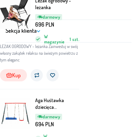
Leżak ogrodowy -
leżanka
Zakupy
darmowy
696
PLN
Sekcja klienta
W
1
szt.
magazynie
LEŻAK OGRODOWY - leżanka Zainwestuj w swój
własny zakątek relaksu na świeżym powietrzu z
tym eleganc
Kup
Aga Huśtawka
dziecięca
290x180x200 cm
darmowy
DSC7006
694
PLN
W