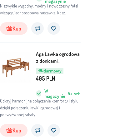
magazynie
Niezwykle wygodny, modny i nowoczesny fotel
wiszący, jednoosobowa huśtawka, kosz.
Kup
Aga Ławka ogrodowa
z donicami
184x59x95 cm
darmowy
405
PLN
W
5+
szt.
magazynie
Odkryj harmonijne połączenie komfortu i stylu
dzięki połączeniu ławki ogrodowej i
podwyższonej rabaty.
Kup