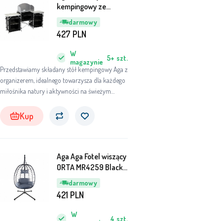
kempingowy ze
schowkiem
darmowy
427
PLN
W
5+
szt.
magazynie
Przedstawiamy składany stół kempingowy Aga z
organizerem, idealnego towarzysza dla każdego
miłośnika natury i aktywności na świeżym
powietrzu. Stół ten zaprojektowano tak, aby
spełnić wszystkie Twoje potrzeby podczas
Kup
kempingu, pikniku lub innej imprezy na
świeżym powietrzu.
Aga Aga Fotel wiszący
ORTA MR4259 Black -
Grey MR4259
darmowy
421
PLN
W
4
szt.