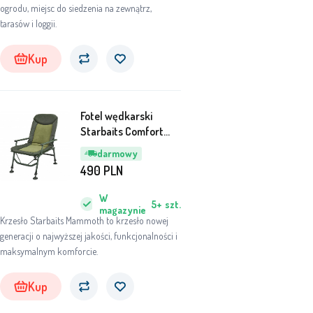
ogrodu, miejsc do siedzenia na zewnątrz,
tarasów i loggii.
Kup
Fotel wędkarski
Starbaits Comfort
Mammoth zielony
darmowy
490
PLN
W
5+
szt.
magazynie
Krzesło Starbaits Mammoth to krzesło nowej
generacji o najwyższej jakości, funkcjonalności i
maksymalnym komforcie.
Kup