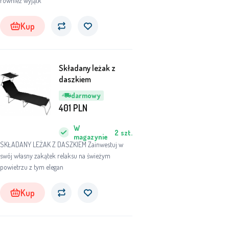
również wyjątk
Kup
Składany leżak z
daszkiem
darmowy
401
PLN
W
2
szt.
magazynie
SKŁADANY LEŻAK Z DASZKIEM Zainwestuj w
swój własny zakątek relaksu na świeżym
powietrzu z tym elegan
Kup