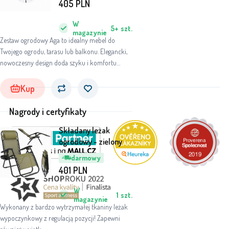
405
PLN
W
5+
szt.
magazynie
Zestaw ogrodowy Aga to idealny mebel do
Twojego ogrodu, tarasu lub balkonu. Elegancki,
nowoczesny design doda szyku i komfortu
Twojej przestrzeni na świeżym powietrzu.
Kup
Nagrody i certyfikaty
Składany leżak
ogrodowy - zielony
darmowy
401
PLN
W
1
szt.
magazynie
Wykonany z bardzo wytrzymałej tkaniny leżak
wypoczynkowy z regulacją pozycji! Zapewni