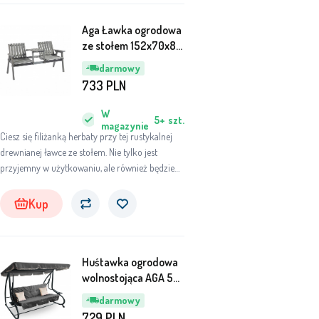
Aga Ławka ogrodowa
ze stołem 152x70x83
cm Szara
darmowy
733
PLN
W
5+
szt.
magazynie
Ciesz się filiżanką herbaty przy tej rustykalnej
drewnianej ławce ze stołem. Nie tylko jest
przyjemny w użytkowaniu, ale również będzie
przyciągał wzrok w Twoim ogrodzie lub na
tarasie.
Kup
Huśtawka ogrodowa
wolnostojąca AGA 55
x 146cm Ciemny szary
darmowy
729
PLN