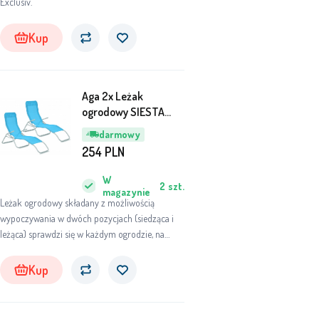
Exclusiv.
Kup
Aga 2x Leżak
ogrodowy SIESTA
Niebieski
darmowy
254
PLN
W
2
szt.
magazynie
Leżak ogrodowy składany z możliwością
wypoczywania w dwóch pozycjach (siedząca i
leżąca) sprawdzi się w każdym ogrodzie, na
balkonie, na tarasie, na kempingu, na plaży.
Kup