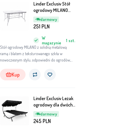
Linder Exclusiv Stół
ogrodowy MILANO
MC331166 140x80 cm
darmowy
251
PLN
W
1
szt.
magazynie
Stół ogrodowy MILANO z solidną metalową
ramą i blatem z teksturowanego szkła w
nowoczesnym stylu, odpowiedni do ogrodów,
tarasów, kawiarni, altan, balkonów lub plaż.
Kup
Linder Exclusiv Leżak
ogrodowy dla dwóch
osób z zadaszeniem
darmowy
MC4900
245
PLN