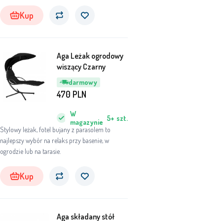
Kup
Aga Leżak ogrodowy
wiszący Czarny
darmowy
470
PLN
W
5+
szt.
magazynie
Stylowy leżak, fotel bujany z parasolem to
najlepszy wybór na relaks przy basenie, w
ogrodzie lub na tarasie.
Kup
Aga składany stół