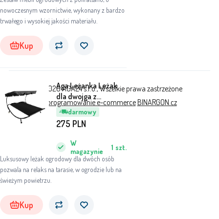
nowoczesnym wzornictwie, wykonany z bardzo
trwałego i wysokiej jakości materiału.
Kup
Aga Leżanka Leżak
© 2026 AGA24 s.r.o., Wszelkie prawa zastrzeżone
dla dwojga z
Oprogramowanie e-commerce
BINARGON.cz
baldachimem stal
darmowy
czarny
275
PLN
W
1
szt.
magazynie
Luksusowy leżak ogrodowy dla dwóch osób
pozwala na relaks na tarasie, w ogrodzie lub na
świeżym powietrzu.
Kup