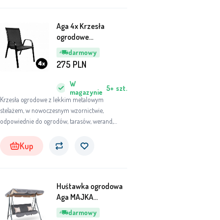
Aga 4x Krzesła
ogrodowe
MR4400BC-4 Czarne
darmowy
275
PLN
W
5+
szt.
magazynie
Krzesła ogrodowe z lekkim metalowym
stelażem, w nowoczesnym wzornictwie,
odpowiednie do ogrodów, tarasów, werand,
balkonów czy plaż.
Kup
Huśtawka ogrodowa
Aga MAJKA
Ciemnoszara
darmowy