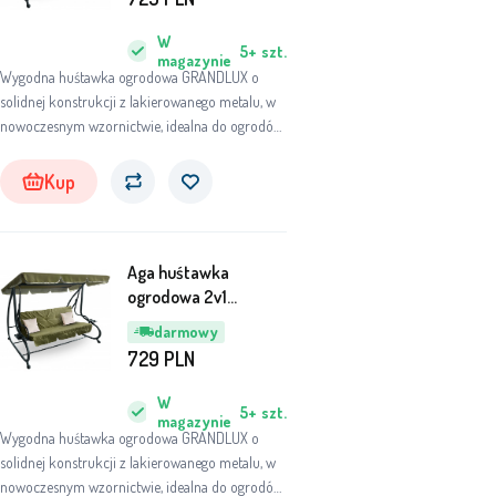
W
5+
szt.
magazynie
Wygodna huśtawka ogrodowa GRANDLUX o
solidnej konstrukcji z lakierowanego metalu, w
nowoczesnym wzornictwie, idealna do ogrodów
zewnętrznych, tarasów, werand, balkonów, a
nawet do wnętrz ogrodów zimowych.
Kup
Aga huśtawka
ogrodowa 2v1
GRANDLUX Oliwkowy
darmowy
729
PLN
W
5+
szt.
magazynie
Wygodna huśtawka ogrodowa GRANDLUX o
solidnej konstrukcji z lakierowanego metalu, w
nowoczesnym wzornictwie, idealna do ogrodów