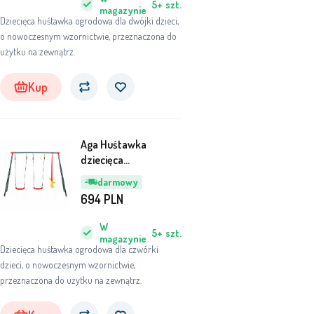
5+
szt.
magazynie
Dziecięca huśtawka ogrodowa dla dwójki dzieci,
o nowoczesnym wzornictwie, przeznaczona do
użytku na zewnątrz.
Kup
Aga Huśtawka
dziecięca
290x180x200 cm
darmowy
DSC7007
694
PLN
W
5+
szt.
magazynie
Dziecięca huśtawka ogrodowa dla czwórki
dzieci, o nowoczesnym wzornictwie,
przeznaczona do użytku na zewnątrz.