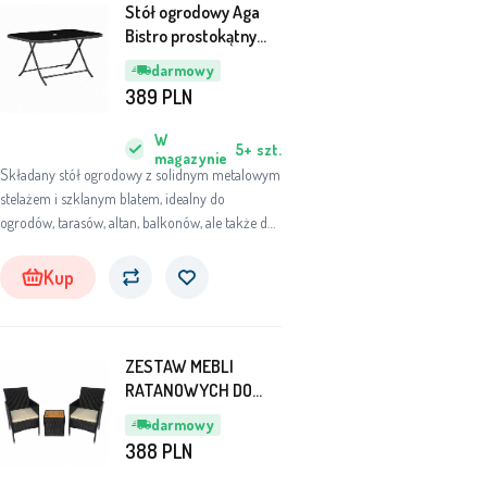
Stół ogrodowy Aga
Bistro prostokątny
140 x 85 x 70 cm
darmowy
antracytowy
389
PLN
W
5+
szt.
magazynie
Składany stół ogrodowy z solidnym metalowym
stelażem i szklanym blatem, idealny do
ogrodów, tarasów, altan, balkonów, ale także do
wnętrz restauracji i kawiarni.
Kup
ZESTAW MEBLI
RATANOWYCH DO
OGRODU NA TARAS
darmowy
2+1 Pattio
388
PLN