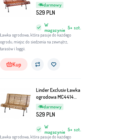
150x70x81 cm
darmowy
529
PLN
W
5+
szt.
magazynie
Ławka ogrodowa, która pasuje do każdego
ogrodu, miejsc do siedzenia na zewnątrz,
tarasów i loggii.
Kup
Linder Exclusiv Ławka
ogrodowa MC4414
150x70x81 cm
darmowy
529
PLN
W
5+
szt.
magazynie
Ławka ogrodowa, która pasuje do każdego