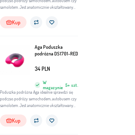
podczas podróży samochodem, autobusem czy
samolotem. Jest anatomicznie ukształtowany
bezpośrednio pod kark. Dzięki przyjemnemu w
dotyku pluszowemu pokrowcowi będziesz
Kup
wygodnie spać na poduszce.
Aga Poduszka
podróżna DS1701-RED
34
PLN
W
5+
szt.
magazynie
Poduszka podróżna Aga idealnie sprawdzi się
podczas podróży samochodem, autobusem czy
samolotem. Jest anatomicznie ukształtowany
bezpośrednio pod kark. Dzięki przyjemnemu w
dotyku pluszowemu pokrowcowi będziesz
Kup
wygodnie spać na poduszce.