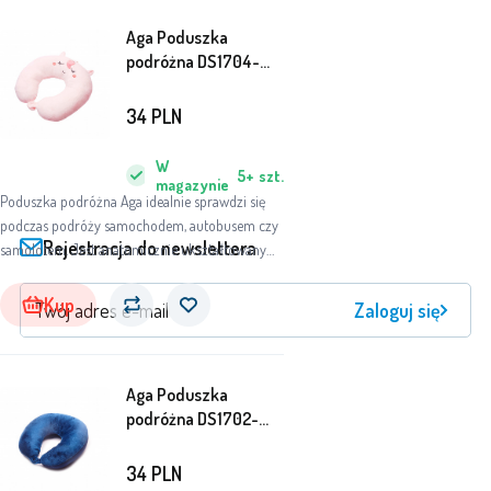
Aga Poduszka
podróżna DS1704-
UNI
34
PLN
W
5+
szt.
magazynie
Poduszka podróżna Aga idealnie sprawdzi się
podczas podróży samochodem, autobusem czy
Rejestracja do newslettera
samolotem. Jest anatomicznie ukształtowany
bezpośrednio pod kark. Dzięki przyjemnemu w
dotyku pluszowemu pokrowcowi będziesz
Kup
Zaloguj się
wygodnie spać na poduszce.
Aga Poduszka
podróżna DS1702-
NAVY
34
PLN