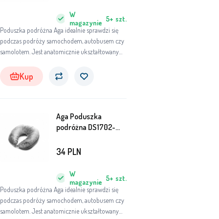
W
5+
szt.
magazynie
Poduszka podróżna Aga idealnie sprawdzi się
podczas podróży samochodem, autobusem czy
samolotem. Jest anatomicznie ukształtowany
bezpośrednio pod kark. Dzięki przyjemnemu w
dotyku pluszowemu pokrowcowi będziesz
Kup
wygodnie spać na poduszce.
Aga Poduszka
podróżna DS1702-
GREY
34
PLN
W
5+
szt.
magazynie
Poduszka podróżna Aga idealnie sprawdzi się
podczas podróży samochodem, autobusem czy
samolotem. Jest anatomicznie ukształtowany