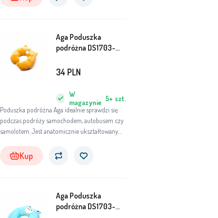
wygodnie spać na poduszce.
Aga Poduszka
podróżna DS1703-
TIGER
34
PLN
W
5+
szt.
magazynie
Poduszka podróżna Aga idealnie sprawdzi się
podczas podróży samochodem, autobusem czy
samolotem. Jest anatomicznie ukształtowany
bezpośrednio pod kark. Dzięki przyjemnemu w
dotyku pluszowemu pokrowcowi będziesz
Kup
wygodnie spać na poduszce.
Aga Poduszka
podróżna DS1703-
DEER