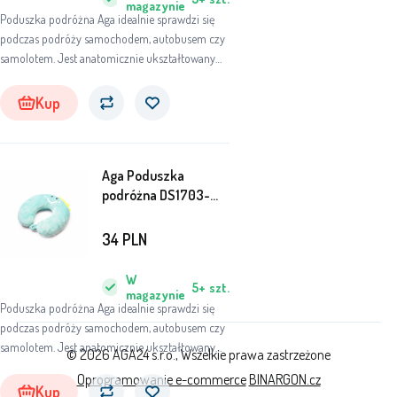
magazynie
Poduszka podróżna Aga idealnie sprawdzi się
podczas podróży samochodem, autobusem czy
samolotem. Jest anatomicznie ukształtowany
bezpośrednio pod kark. Dzięki przyjemnemu w
dotyku pluszowemu pokrowcowi będziesz
Kup
wygodnie spać na poduszce.
Aga Poduszka
podróżna DS1703-
DINO
34
PLN
W
5+
szt.
magazynie
Poduszka podróżna Aga idealnie sprawdzi się
podczas podróży samochodem, autobusem czy
samolotem. Jest anatomicznie ukształtowany
© 2026 AGA24 s.r.o., Wszelkie prawa zastrzeżone
bezpośrednio pod kark. Dzięki przyjemnemu w
Oprogramowanie e-commerce
BINARGON.cz
dotyku pluszowemu pokrowcowi będziesz
Kup