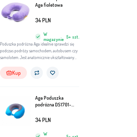
Aga fioletowa
34
PLN
W
5+
szt.
magazynie
Poduszka podróżna Aga idealnie sprawdzi się
podczas podróży samochodem, autobusem czy
samolotem. Jest anatomicznie ukształtowany
bezpośrednio na karku. Dzięki przyjemnemu w
dotyku pluszowemu pokrowcowi będziesz
Kup
wygodnie spać na poduszce.
Aga Poduszka
podróżna DS1701-
BLUE
34
PLN
W
5+
szt.