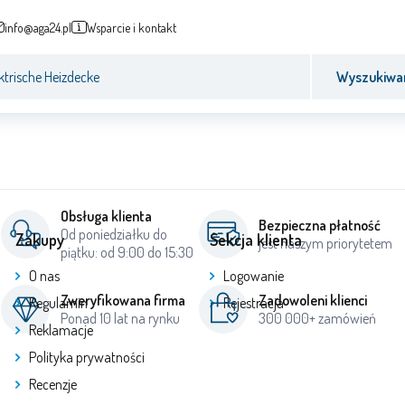
info@aga24.pl
Wsparcie i kontakt
Wyszukiwa
Obsługa klienta
Bezpieczna płatność
Od poniedziałku do
Zakupy
Sekcja klienta
jest naszym priorytetem
piątku: od 9:00 do 15:30
O nas
Logowanie
Zweryfikowana firma
Zadowoleni klienci
Regulamin
Rejestracja
Ponad 10 lat na rynku
300 000+ zamówień
Reklamacje
Polityka prywatności
Recenzje