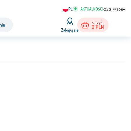
PL
czytaj więcej
Koszyk
nie
0
PLN
Zaloguj się