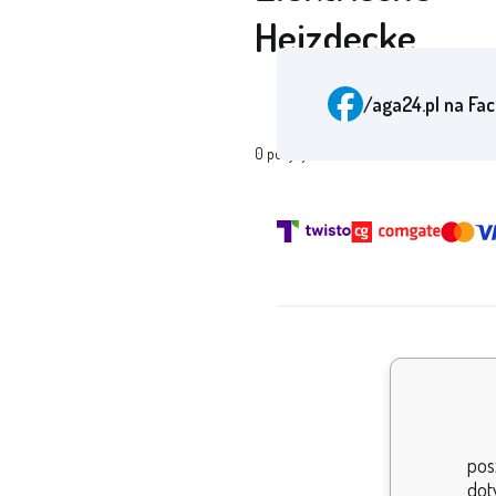
Heizdecke
/aga24.pl
na Fa
0
pozycje
Nagro
pos
dot