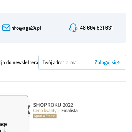
info@aga24.pl
+48 604 631 631
cja do newslettera
Zaloguj się
acje
goda