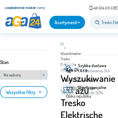
codziennie niskie
ceny
+48 604 631 631
Asortyment
Wyszukiwanie
Tresko
Stan
Elektrische
Szybka dostawa
Aga 24 s.r.o.
Heizdecke
Od zamówienia 24 h
Wyszukiwanie
Nová Tovární 1940
wyrazu
Oferty specjalne
73701 Český Těšín
Wszystkie filtry
Rabaty do 50%
Česká republika
Tresko
Elektrische