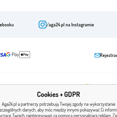
cebooku
/aga24.pl
na Instagramie
Rejestra
Cookies + GDPR
dy i certyfikaty
Aga24.pl a partnerzy potrzebują Twojej zgody na wykorzystanie
zczególnych danych, aby móc między innymi pokazywać Ci inform
yczące Twoich zainteresowań za pomocą personalizacji reklam. Z