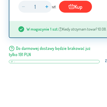
Kup
szt.
W magazynie
1
szt.
Kiedy otrzymam towar? 10.08. -
Do darmowej dostawy będzie brakować już
tylko
191
PLN
Z