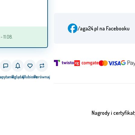
/aga24.pl
na Facebooku
 11.08.
apytanie
Oglądaj
Ulubione
Porównaj
Nagrody i certyfikat