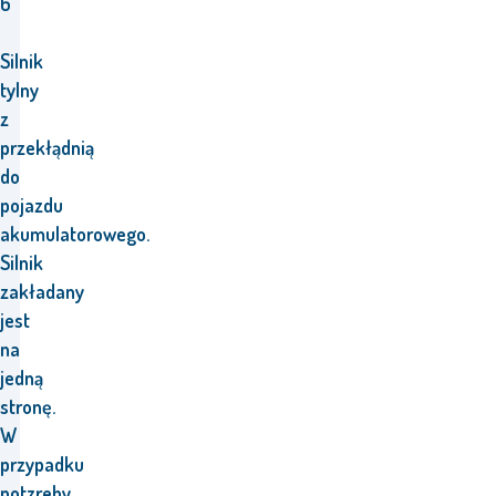
6
Silnik
tylny
z
przekłądnią
do
pojazdu
akumulatorowego.
Silnik
zakładany
jest
na
jedną
stronę.
W
przypadku
potzreby