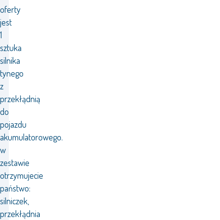
oferty
jest
1
sztuka
silnika
tynego
z
przekłądnią
do
pojazdu
akumulatorowego.
w
zestawie
otrzymujecie
państwo:
silniczek,
przekłądnia