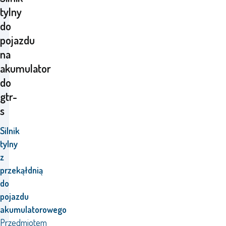
tylny
do
pojazdu
na
akumulator
do
gtr-
s
Silnik
tylny
z
przekąłdnią
do
pojazdu
akumulatorowego
Przedmiotem