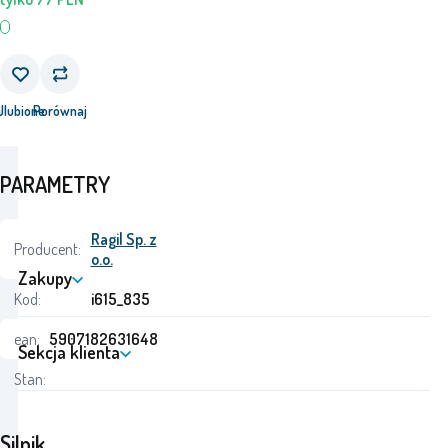
j
Ulubione
Porównaj
PARAMETRY
Ragil Sp. z
Producent:
o.o.
Zakupy
Kod:
i615_835
ean:
5907182631648
Sekcja klienta
Stan:
Silnik