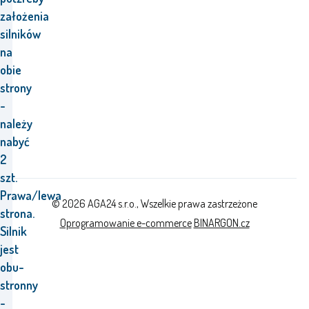
założenia
silników
na
obie
strony
-
należy
nabyć
2
szt.
Prawa/lewa
© 2026 AGA24 s.r.o., Wszelkie prawa zastrzeżone
strona.
Oprogramowanie e-commerce
BINARGON.cz
Silnik
jest
obu-
stronny
-