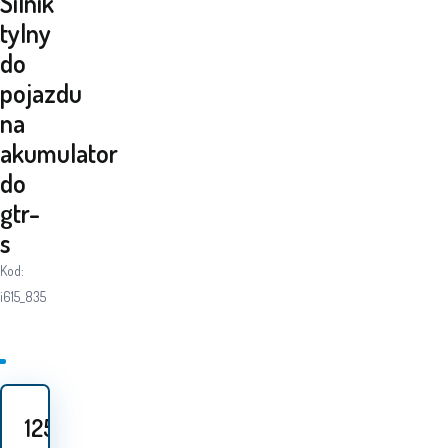
Silnik
tylny
do
pojazdu
na
akumulator
do
gtr-
s
Kod:
i615_835
125
PLN