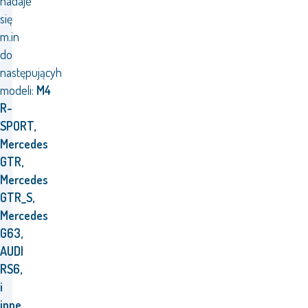
nadaje
się
m.in
do
następującyh
modeli:
M4
R-
SPORT,
Mercedes
GTR,
Mercedes
GTR_S,
Mercedes
G63,
AUDI
RS6,
i
inne.