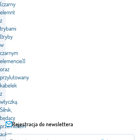
(czarny
elemnt
z
trybami
(tryby
w
czarnym
elemencie))
oraz
przylutowany
kabelek
z
wtyczką.
Silnik,
będący
Rejestracja do newslettera
przemiotem
aukcji,