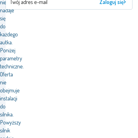
Zaloguj się
nie
nadaje
się
do
każdego
autka.
Poniżej
parametry
techniczne.
Oferta
nie
obejmuje
instalacji
do
silnika.
Powyższy
silnik