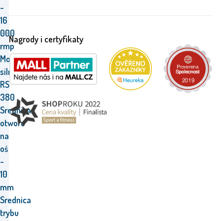
-
16
000
Nagrody i certyfikaty
rmp
Model
silnika
RS
380
Srednica
otworu
na
oś
-
10
mm
Srednica
trybu