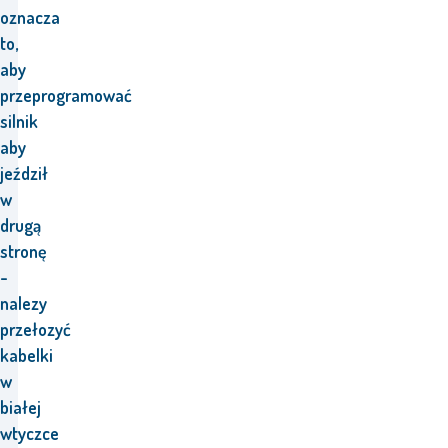
oznacza
to,
aby
przeprogramować
silnik
aby
jeździł
w
drugą
stronę
-
nalezy
przełozyć
kabelki
w
białej
wtyczce