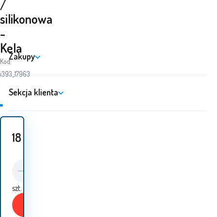
/
silikonowa
-
Kela
Zakupy
Kod:
i393_17963
Sekcja klienta
18
PLN
szt.
Kup