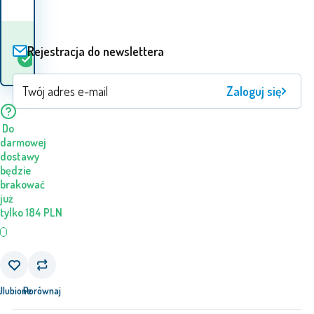
Kiedy otrzymam
Rejestracja do newslettera
W
1
szt.
towar? 12.08. - 13.08.
magazynie
Zaloguj się
Do
darmowej
dostawy
będzie
brakować
już
tylko
184
PLN
j
Ulubione
Porównaj