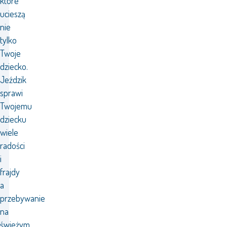
które
ucieszą
nie
tylko
Twoje
dziecko.
Jeździk
sprawi
Twojemu
dziecku
wiele
radości
i
frajdy
a
przebywanie
na
świeżym