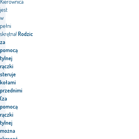
Kierownica
jest
w
pełni
skrętna!
Rodzic
za
pomocą
tylnej
rączki
steruje
kołami
przednimi
(za
pomocą
rączki
tylnej
można
skręcać