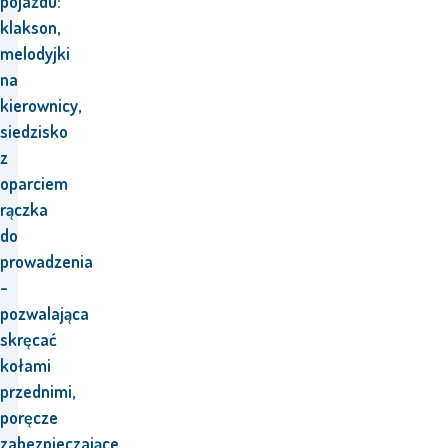
pojazdu:
klakson,
melodyjki
na
kierownicy,
siedzisko
z
oparciem
rączka
do
prowadzenia
-
pozwalająca
skręcać
kołami
przednimi,
poręcze
zabezpieczające,