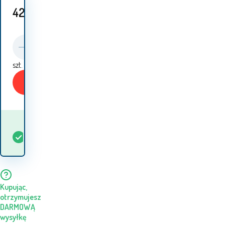
421
PLN
szt.
Kup
Kiedy otrzymam
W
1
szt.
towar? 12.08. - 13.08.
magazynie
Kupując,
otrzymujesz
DARMOWĄ
wysyłkę