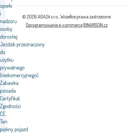
opieki
i
© 2026 AGA24 s.r.o., Wszelkie prawa zastrzeżone
nadzoru
Oprogramowanie e-commerce
BINARGON.cz
osoby
dorosłej.
Jeździk przeznaczony
do
użytku
prywatnego
(niekomercyjnego).
Zabawka
posiada
Certyfikat
Zgodności
CE.
Ten
piękny pojazd