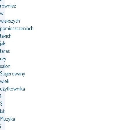
również
w
większych
pomieszczeniach
takich
jak
taras
czy
salon.
Sugerowany
wiek
użytkownika
1-
3
lat.
Muzyka
i