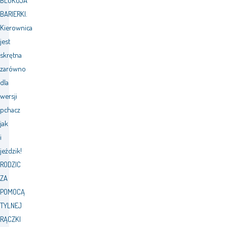
BLOKUJA
BARIERKI.
Kierownica
jest
skrętna
zarówno
dla
wersji
pchacz
jak
i
jeździk!
RODZIC
ZA
POMOCĄ
TYLNEJ
RĄCZKI