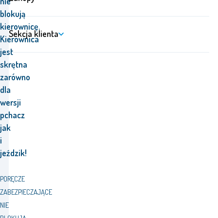
nie
blokują
kierownicę.
Sekcja klienta
Kierownica
jest
skrętna
zarówno
dla
wersji
pchacz
jak
i
jeździk!
PORĘCZE
ZABEZPIECZAJĄCE
NIE