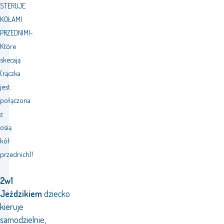
STERUJE
KOŁAMI
PRZEDNIMI-
Które
skecają
(rączka
jest
połączona
z
osią
kół
przednich)!
2w1
Jeździkiem
dziecko
kieruje
samodzielnie,