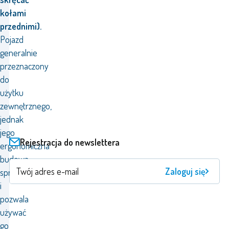
kołami
przednimi).
Pojazd
generalnie
przeznaczony
do
użytku
zewnętrznego,
jednak
jego
Rejestracja do newslettera
ergonomiczna
budowa
Zaloguj się
sprzyja
i
pozwala
używać
go