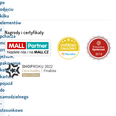
po
odjęciu
kilku
elementów
z
Nagrody i certyfikaty
pchacza
można
zrobić
jeździk,
pakowanie:
kolorowy
karton,
pojazd
do
samodzielnego
-
stosunkowo