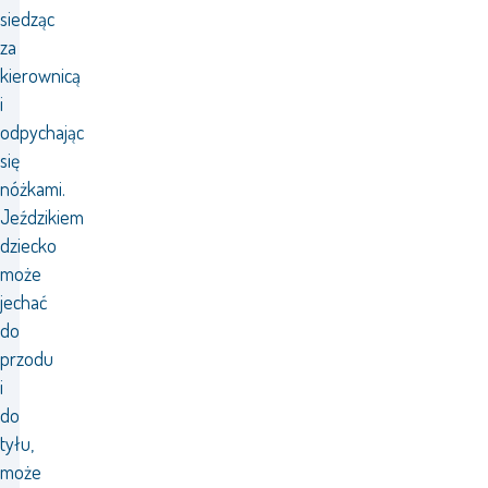
siedząc
za
kierownicą
i
odpychając
się
nóżkami.
Jeździkiem
dziecko
może
jechać
do
przodu
i
do
tyłu,
może