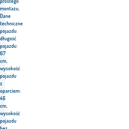
prostego
montażu,
Dane
techniczne
pojazdu:
długość
pojazdu:
67
cm,
wysokość
pojazdu
z
oparciem:
46
cm,
wysokość
pojazdu
bez