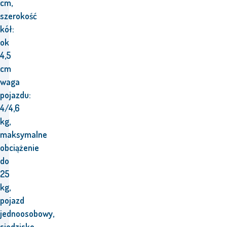
cm,
szerokość
kół:
ok
4,5
cm
waga
pojazdu:
4/4,6
kg,
maksymalne
obciążenie
do
25
kg,
pojazd
jednoosobowy,
siedzisko