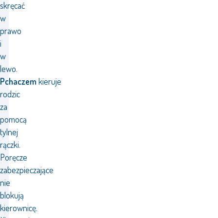
skręcać
w
prawo
i
w
lewo.
Pchaczem
kieruje
rodzic
za
pomocą
tylnej
rączki.
Poręcze
zabezpieczające
nie
blokują
kierownicę.