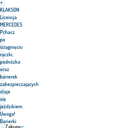
+
KLAKSON
Licencja
MERCEDES
Pchacz
po
ściągnięciu
rączki,
podnóżka
oraz
barierek
zabezpieczających
staje
się
jeździkiem.
Uwaga!
Barierki
Zakupy