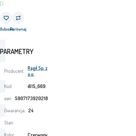
j
Ulubione
Porównaj
PARAMETRY
Ragil Sp. z
Producent:
o.o.
Kod:
i615_669
ean:
5907173920218
Gwarancja:
24
Stan:
Kolor:
Czerwony