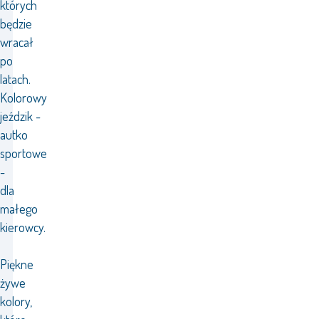
których
będzie
wracał
po
latach.
Kolorowy
jeździk -
autko
sportowe
-
dla
małego
kierowcy.
Piękne
żywe
kolory,