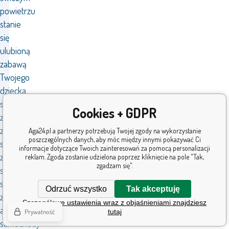
powietrzu
stanie
się
ulubioną
zabawą
Twojego
dziecka.
sklep
Cookies + GDPR
z
zabawkami,
Aga24.pl a partnerzy potrzebują Twojej zgody na wykorzystanie
poszczególnych danych, aby móc między innymi pokazywać Ci
sklep
informacje dotyczące Twoich zainteresowań za pomocą personalizacji
z
reklam. Zgoda zostanie udzielona poprzez kliknięcie na pole "Tak,
zgadzam się".
samochodzikami,
sklep
Odrzuć wszystko
Tak akceptuję
z
Szczegółowe ustawienia wraz z objaśnieniami znajdziesz
autkami,
Prywatność
tutaj
samochody