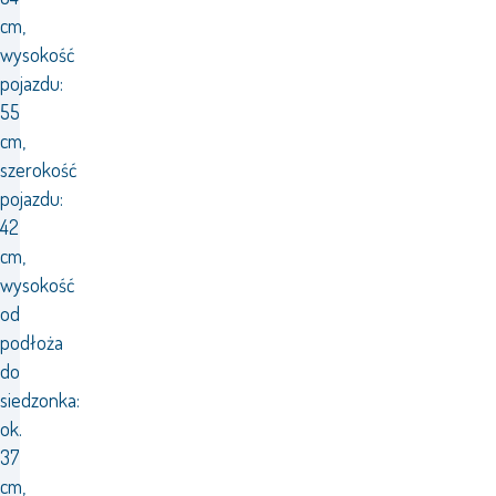
cm,
wysokość
pojazdu:
55
cm,
szerokość
pojazdu:
42
cm,
wysokość
od
podłoża
do
siedzonka:
ok.
37
cm,