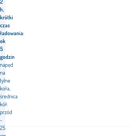
2
h,
krótki
czas
ładowania:
ok
5
godzin
napęd
na
tylne
koła,
średnica
kół:
przód
-
25
cm,