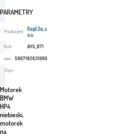
PARAMETRY
Ragil Sp. z
Producent:
o.o.
Kod:
i615_871
ean:
5907182631990
Stan:
Motorek
BMW
HP4
niebieski,
motorek
na