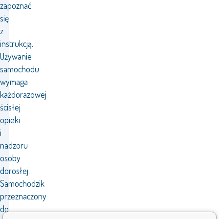
zapoznać
się
z
instrukcją.
Używanie
samochodu
wymaga
każdorazowej
ścisłej
opieki
i
nadzoru
osoby
dorosłej.
Samochodzik
przeznaczony
do