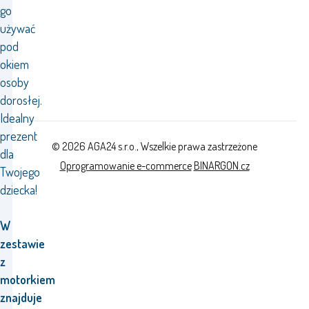
go
używać
pod
okiem
osoby
dorosłej.
Idealny
prezent
© 2026 AGA24 s.r.o., Wszelkie prawa zastrzeżone
dla
Oprogramowanie e-commerce
BINARGON.cz
Twojego
dziecka!
W
zestawie
z
motorkiem
znajduje