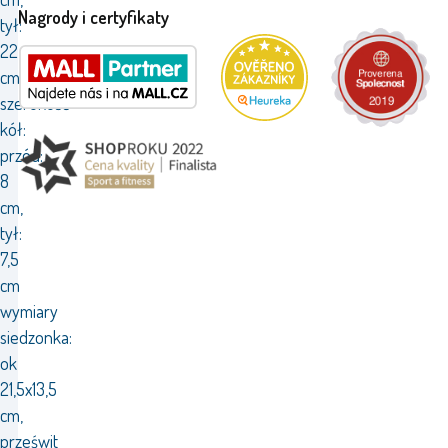
Nagrody i certyfikaty
tył:
22
cm
szerokość
kół:
przód:
8
cm,
tył:
7,5
cm
wymiary
siedzonka:
ok
21,5x13,5
cm,
prześwit