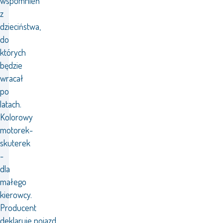
wspomnień
z
dzieciństwa,
do
których
będzie
wracał
po
latach.
Kolorowy
motorek-
skuterek
-
dla
małego
kierowcy.
Producent
deklaruje pojazd