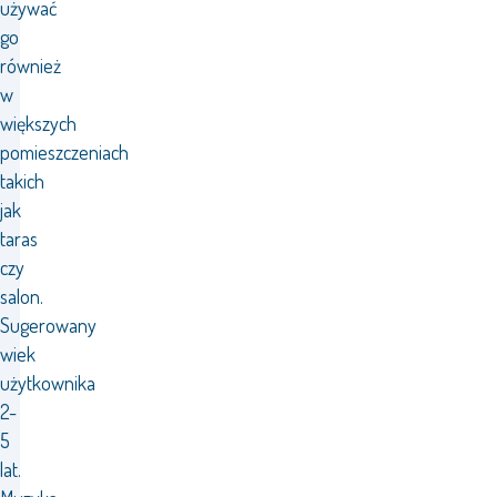
używać
go
również
w
większych
pomieszczeniach
takich
jak
taras
czy
salon.
Sugerowany
wiek
użytkownika
2-
5
lat.