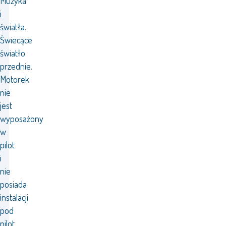
Muzyka
i
światła.
Świecące
światło
przednie.
Motorek
nie
jest
wyposażony
w
pilot
i
nie
posiada
instalacji
pod
pilot