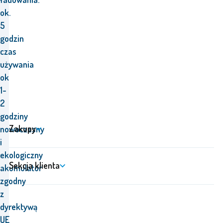
ok.
5
godzin
czas
używania
ok
1-
2
godziny
Zakupy
nowoczesny
i
ekologiczny
Sekcja klienta
akumulator
zgodny
z
dyrektywą
UE