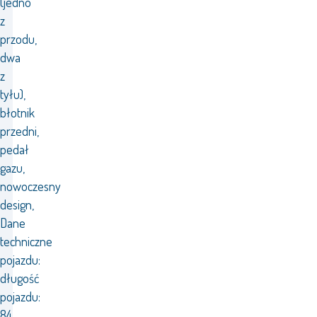
(jedno
z
przodu,
dwa
z
tyłu),
błotnik
przedni,
pedał
gazu,
nowoczesny
design,
Dane
techniczne
pojazdu:
długość
pojazdu:
84