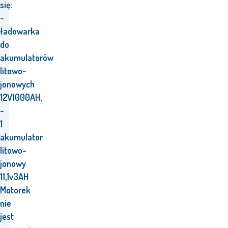
się:
-
ładowarka
do
akumulatorów
litowo-
jonowych
12V1000AH,
-
1
akumulator
litowo-
jonowy
11,1v3AH
Motorek
nie
jest