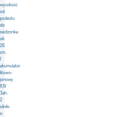
wysokość
od
podestu
do
siedzonka:
ok
26
cm,
1
akumulator
litowo-
jonowy
11,1V
3ah,
2
silniki
o