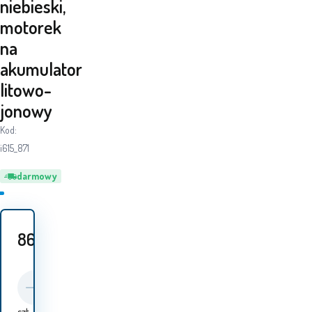
niebieski,
motorek
na
akumulator
litowo-
jonowy
Kod:
i615_871
darmowy
863
PLN