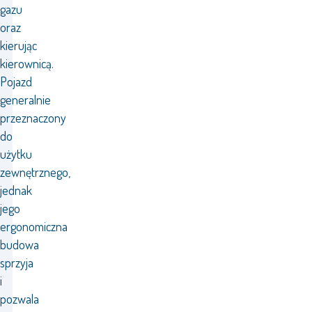
gazu
oraz
kierując
kierownicą.
Pojazd
generalnie
przeznaczony
do
użytku
zewnętrznego,
jednak
jego
ergonomiczna
budowa
sprzyja
i
pozwala