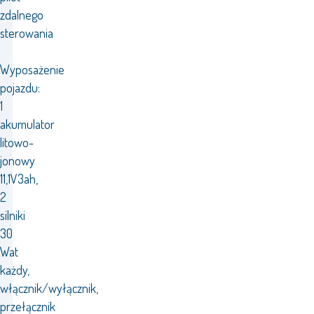
zdalnego
sterowania
Wyposażenie
pojazdu:
1
akumulator
litowo-
jonowy
11,1V3ah,
2
silniki
30
Wat
każdy,
włącznik/wyłącznik,
przełącznik