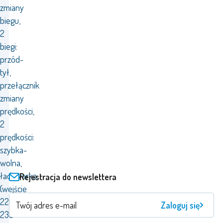
zmiany
biegu,
2
biegi:
przód-
tył,
przełącznik
zmiany
prędkości,
2
prędkości:
szybka-
wolna,
ładowarka
Rejestracja do newslettera
(wejście
220-
Zaloguj się
230