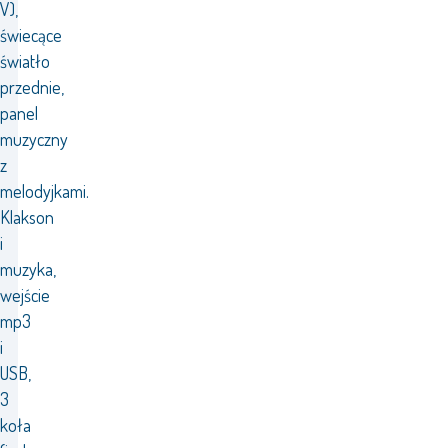
V),
świecące
światło
przednie,
panel
muzyczny
z
melodyjkami.
Klakson
i
muzyka,
wejście
mp3
i
USB,
3
koła