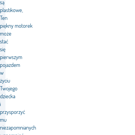
są
plastikowe,
Ten
piękny motorek
może
stać
się
pierwszym
pojazdem
w
życiu
Twojego
dziecka
i
przysporzyć
mu
niezapomnianych