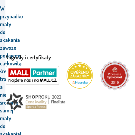
W
przypadku
maty
do
skakania
zawsze
podajemy
Nagrody i certyfikaty
całkowitą
średnicę
trampoliny,
a
nie
średnicę
samej
maty
do
skakania!