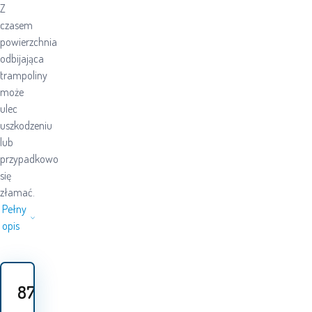
Z
czasem
powierzchnia
odbijająca
trampoliny
może
ulec
uszkodzeniu
lub
przypadkowo
się
złamać.
Pełny
opis
87
PLN