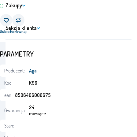
Zakupy
Sekcja klienta
j
Ulubione
Porównaj
PARAMETRY
Producent:
Aga
Kod:
K96
ean:
8596406006675
24
Gwarancja:
miesiące
Stan: