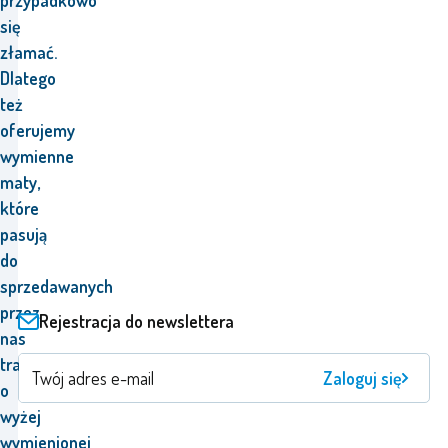
przypadkowo
się
złamać.
Dlatego
też
oferujemy
wymienne
maty,
które
pasują
do
sprzedawanych
przez
Rejestracja do newslettera
nas
trampolin
Zaloguj się
o
wyżej
wymienionej