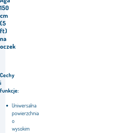
150
cm
(5
ft)
na
oczek
Cechy
i
funkcje:
Uniwersalna
powierzchnia
o
wysokim