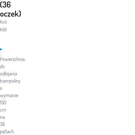
(36
oczek)
Kod:
K96
Powierzchnia
do
odbijania
trampoliny
o
wymiarze
150
cm
na
36
pętlach.