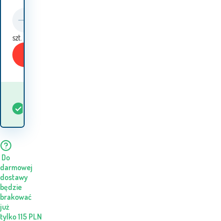
szt.
Kup
Kiedy otrzymam
W
5+
szt.
towar? 12.08. - 13.08.
magazynie
Do
darmowej
dostawy
będzie
brakować
już
tylko
115
PLN