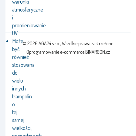
warunki
atmosferyczne
i
promieniowanie
UV
Może
© 2026 AGA24 s.r.o., Wszelkie prawa zastrzeżone
być
Oprogramowanie e-commerce
BINARGON.cz
również
stosowana
do
wielu
innych
trampolin
o
tej
samej
wielkości,
pochodzących