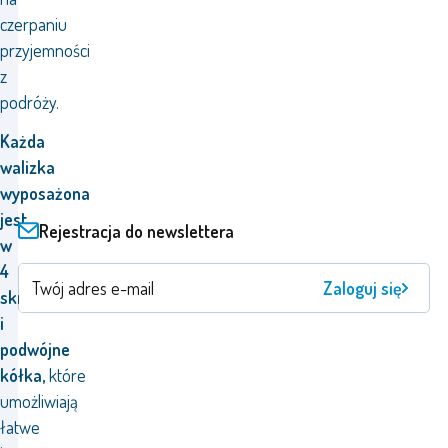
czerpaniu
przyjemności
z
podróży.
Każda
walizka
wyposażona
jest
Rejestracja do newslettera
w
4
Zaloguj się
skrętne
i
podwójne
kółka,
które
umożliwiają
łatwe