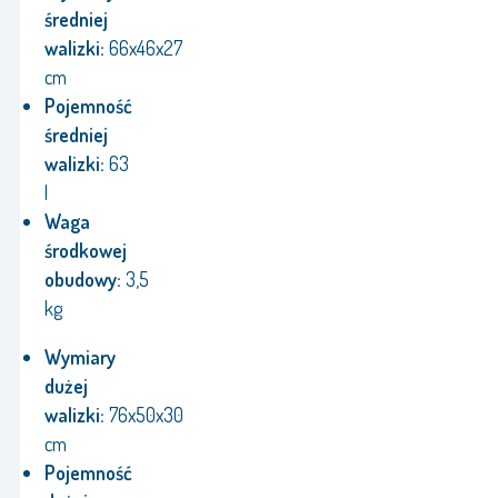
średniej
walizki:
66x46x27
cm
Pojemność
średniej
walizki:
63
l
Waga
środkowej
obudowy:
3,5
kg
Wymiary
dużej
walizki:
76x50x30
cm
Pojemność