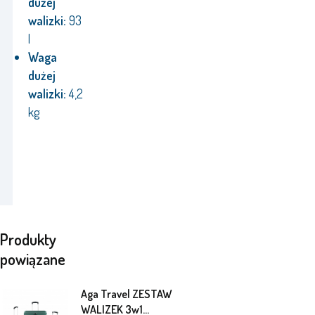
dużej
walizki:
93
l
Waga
dużej
walizki:
4,2
kg
Produkty
powiązane
Aga Travel ZESTAW
WALIZEK 3w1