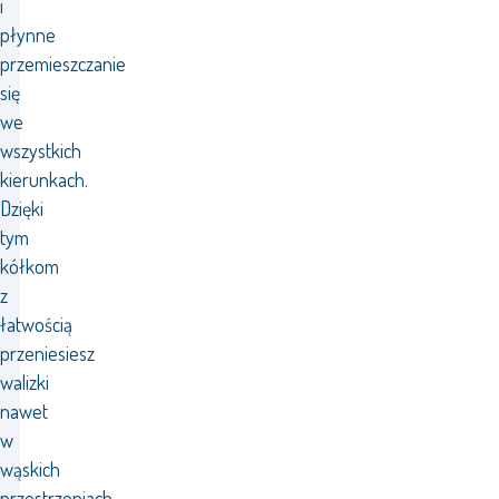
i
płynne
przemieszczanie
się
we
wszystkich
kierunkach.
Dzięki
tym
kółkom
z
łatwością
przeniesiesz
walizki
nawet
w
wąskich
przestrzeniach,