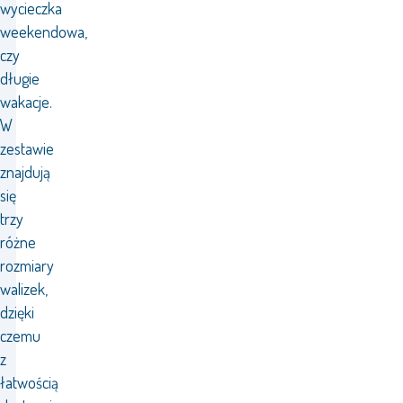
wycieczka
weekendowa,
czy
długie
wakacje.
W
zestawie
znajdują
się
trzy
różne
rozmiary
walizek,
dzięki
czemu
z
łatwością