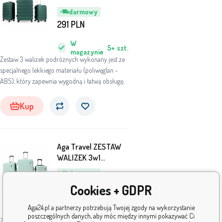
KOMPLET WALIZKA
darmowy
PODRÓŻNA BAGAŻ
291
PLN
MR4650 Zielona
W
5+
szt.
magazynie
Zestaw 3 walizek podróżnych wykonany jest ze
specjalnego lekkiego materiału (poliwęglan -
ABS), który zapewnia wygodną i łatwą obsługę.
Kup
Aga Travel ZESTAW
WALIZEK 3w1
KOMPLET WALIZKA
darmowy
PODRÓŻNA BAGAŻ
291
PLN
Cookies + GDPR
MR4652
W
Aga24.pl a partnerzy potrzebują Twojej zgody na wykorzystanie
5+
szt.
magazynie
poszczególnych danych, aby móc między innymi pokazywać Ci
Zestaw 3 walizek podróżnych wykonany jest ze