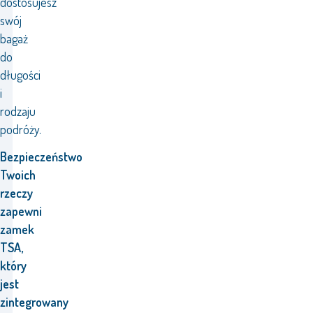
dostosujesz
swój
bagaż
do
długości
i
rodzaju
podróży.
Bezpieczeństwo
Twoich
rzeczy
zapewni
zamek
TSA,
który
jest
zintegrowany