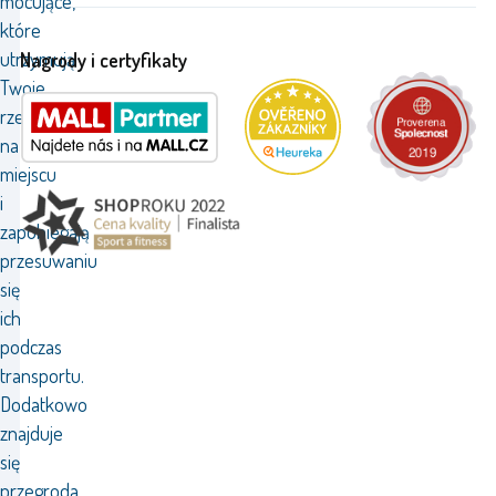
mocujące,
które
utrzymują
Nagrody i certyfikaty
Twoje
rzeczy
na
miejscu
i
zapobiegają
przesuwaniu
się
ich
podczas
transportu.
Dodatkowo
znajduje
się
przegroda