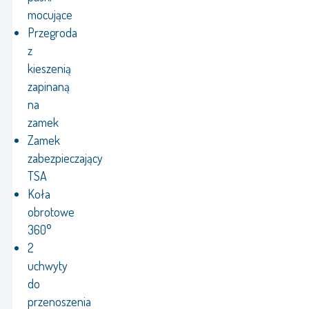
mocujące
Przegroda
z
kieszenią
zapinaną
na
zamek
Zamek
zabezpieczający
TSA
Koła
obrotowe
360°
2
uchwyty
do
przenoszenia