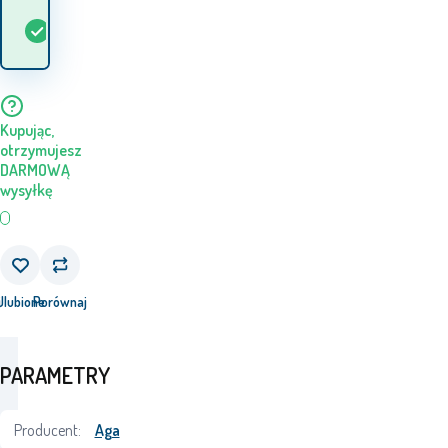
Kiedy otrzymam
W
5+
szt.
towar? 12.08. - 13.08.
magazynie
Kupując,
otrzymujesz
DARMOWĄ
wysyłkę
j
Ulubione
Porównaj
PARAMETRY
Producent:
Aga