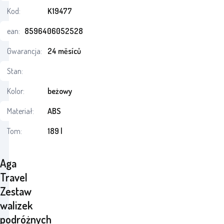
Kod:
K19477
ean:
8596406052528
Gwarancja:
24 měsíců
Stan:
Kolor:
beżowy
Materiał:
ABS
Tom:
189 l
Aga
Travel
Zestaw
walizek
podróżnych