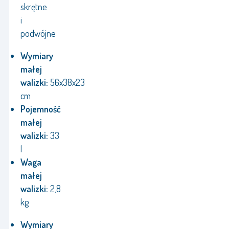
skrętne
i
podwójne
Wymiary
małej
walizki:
56x38x23
cm
Pojemność
małej
walizki:
33
l
Waga
małej
walizki:
2,8
kg
Wymiary