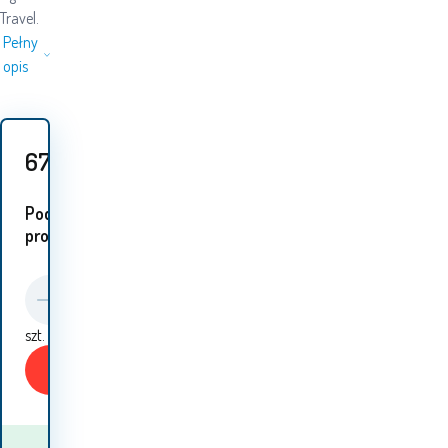
Travel.
Pełny
opis
672
PLN
Podobne
produkty:
szt.
Kup