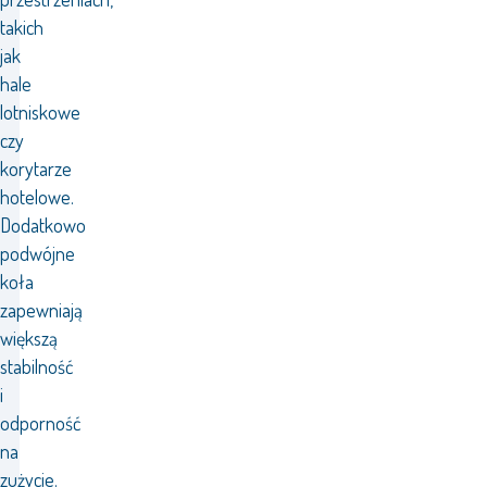
takich
jak
hale
lotniskowe
czy
korytarze
hotelowe.
Dodatkowo
podwójne
koła
zapewniają
większą
stabilność
i
odporność
na
zużycie.