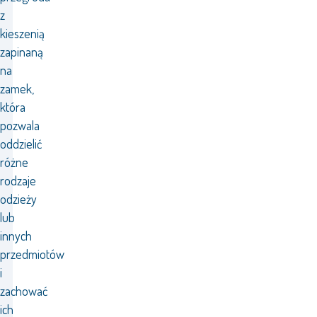
z
kieszenią
zapinaną
na
zamek,
która
pozwala
oddzielić
różne
rodzaje
odzieży
lub
innych
przedmiotów
i
zachować
ich