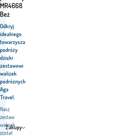
MR4668
Beż
Odkryj
idealnego
towarzysza
podróży
dzięki
zestawowi
walizek
podróżnych
Aga
Travel.
Nasz
zestaw
walizek
Zakupy
został