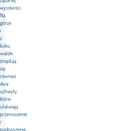
żądanej
wysokości.
Na
górze
i
z
boku
walizki
znajdują
się
również
dwa
uchwyty,
które
ułatwiają
przenoszenie
i
podnoszenie