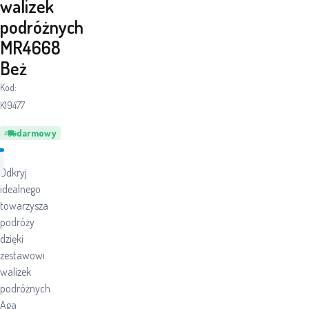
walizek
podróżnych
MR4668
Beż
Kod:
K19477
darmowy
Odkryj
idealnego
towarzysza
podróży
dzięki
zestawowi
walizek
podróżnych
Aga