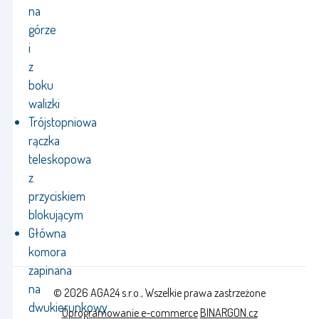
na
górze
i
z
boku
walizki
Trójstopniowa
rączka
teleskopowa
z
przyciskiem
blokującym
Główna
komora
zapinana
na
© 2026 AGA24 s.r.o., Wszelkie prawa zastrzeżone
dwukierunkowy
Oprogramowanie e-commerce
BINARGON.cz