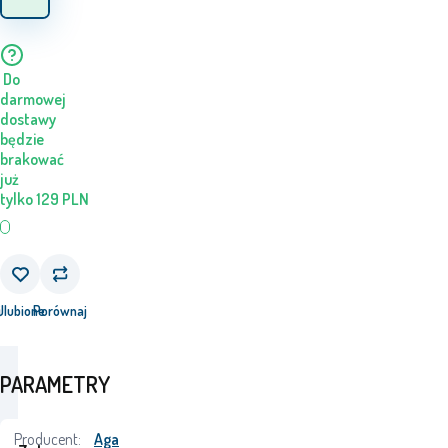
Do
darmowej
dostawy
będzie
brakować
już
tylko
129
PLN
j
Ulubione
Porównaj
PARAMETRY
Producent:
Aga