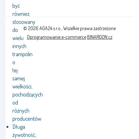
być
również
stosowany
© 2026 AGA24 s.r.o., Wszelkie prawa zastrzeżone
do
Oprogramowanie e-commerce
BINARGON.cz
wielu
innych
trampolin
o
tej
samej
wielkości,
pochodzących
od
różnych
producentów
Długa
żywotność,