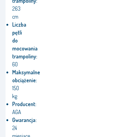
trampoliny:
263
cm
Liczba
pętli
do
mocowania
trampoliny:
60
Maksymalne
obciążenie:
150
kg
Producent:
AGA
Gwarancja:
24
miesiące