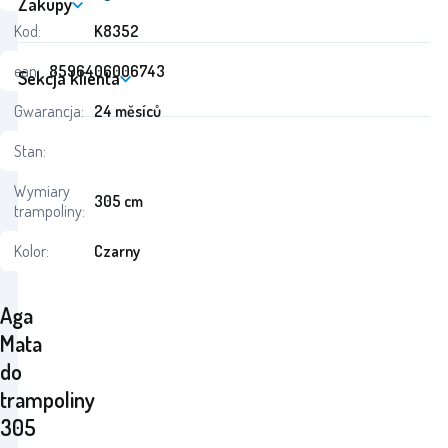
Zakupy
Kod:
K8352
ean:
8596406006743
Sekcja klienta
Gwarancja:
24 měsíců
Stan:
Wymiary
305 cm
trampoliny:
Kolor:
Czarny
Aga
Mata
do
trampoliny
305