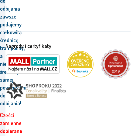
do
odbijania
zawsze
podajemy
całkowitą
średnicę
Nagrody i certyfikaty
trampoliny,
a
nie
średnicę
samej
powierzchni
do
odbijania!
Części
zamienne
dobierane