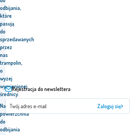
do
odbijania,
które
pasują
do
sprzedawanych
przez
nas
trampolin,
o
wyżej
wymienionej
Rejestracja do newslettera
średnicy.
Nasza
Zaloguj się
powierzchnia
do
odbijania