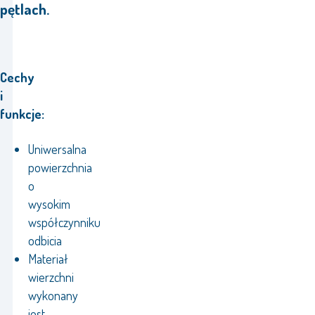
pętlach.
Cechy
i
funkcje:
Uniwersalna
powierzchnia
o
wysokim
współczynniku
odbicia
Materiał
wierzchni
wykonany
jest