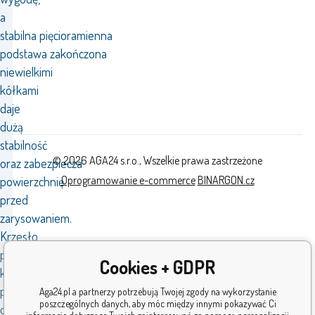
a
stabilna pięcioramienna
podstawa zakończona
niewielkimi
kółkami
daje
dużą
stabilność
© 2026 AGA24 s.r.o., Wszelkie prawa zastrzeżone
oraz zabezpiecza
Oprogramowanie e-commerce
BINARGON.cz
powierzchnię
przed
zarysowaniem.
Krzesło
posiada siłownik,
Cookies + GDPR
który
pozwala
Aga24.pl a partnerzy potrzebują Twojej zgody na wykorzystanie
poszczególnych danych, aby móc między innymi pokazywać Ci
dostosować