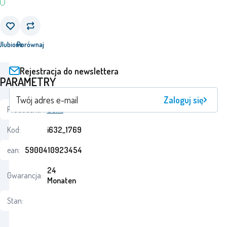
j
Ulubione
Porównaj
Rejestracja do newslettera
PARAMETRY
Zaloguj się
Producent:
Jumi
Kod:
i632_1769
ean:
5900410923454
24
Gwarancja:
Monaten
Stan: