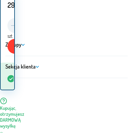
296
PLN
szt.
Zakupy
Kup
Sekcja klienta
Kiedy otrzymam
W
1
szt.
towar? 12.08. - 13.08.
magazynie
Kupując,
otrzymujesz
DARMOWĄ
wysyłkę