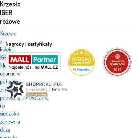
Krzesło
IGER
różowe
Krzesło
z
Nagrody i certyfikaty
kolekcji
IGER
Idealnie wyprofilowane
oparcie w
połączeniu
z miękką
poduszką umieszczoną
na
siedzisku
zapewnia
dużą
wygodę,