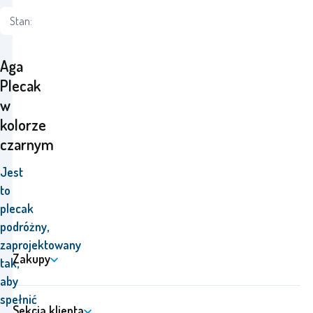
Stan:
Aga
Plecak
w
kolorze
czarnym
Jest
to
plecak
podróżny,
zaprojektowany
Zakupy
tak,
aby
spełnić
Sekcja klienta