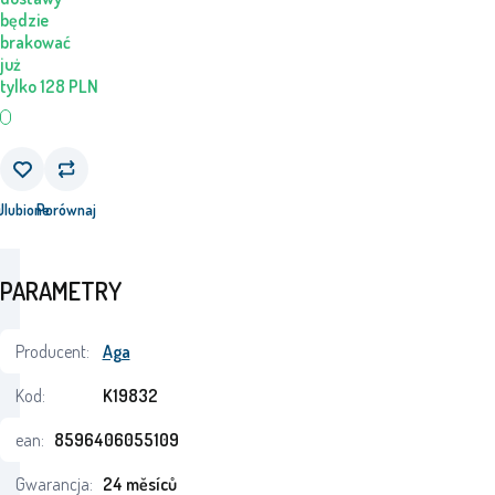
będzie
brakować
już
tylko
128
PLN
j
Ulubione
Porównaj
PARAMETRY
Producent:
Aga
Kod:
K19832
ean:
8596406055109
Gwarancja:
24 měsíců