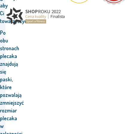
aby
Ci
towarzyszyć.
Po
obu
stronach
plecaka
znajdują
się
paski,
które
pozwalają
zmniejszyć
rozmiar
plecaka
w
zależności