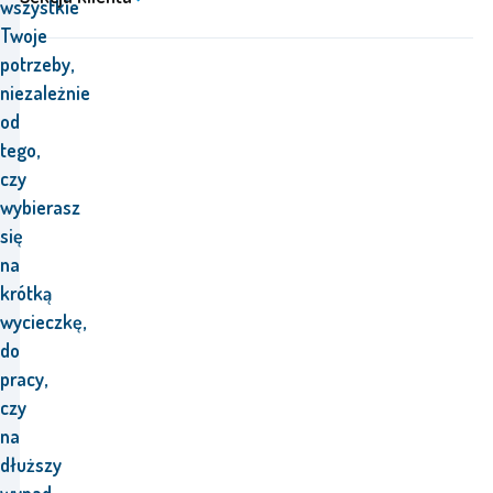
wszystkie
Twoje
potrzeby,
niezależnie
od
tego,
czy
wybierasz
się
na
krótką
wycieczkę,
do
pracy,
czy
na
dłuższy