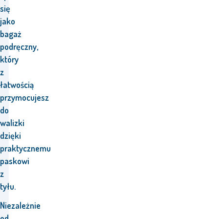
się
jako
bagaż
podręczny,
który
z
łatwością
przymocujesz
do
walizki
dzięki
praktycznemu
paskowi
z
tyłu.
Niezależnie
od