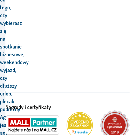
tego,
czy
wybierasz
się
na
spotkanie
biznesowe,
weekendowy
wyjazd,
czy
dłuższy
urlop,
plecak
Nagrody i certyfikaty
podróżny
Aga
jest
gotowy,