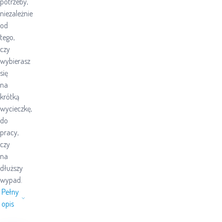
potrzeby,
niezależnie
od
tego,
czy
wybierasz
się
na
krótką
wycieczkę,
do
pracy,
czy
na
dłuższy
wypad.
Pełny
opis