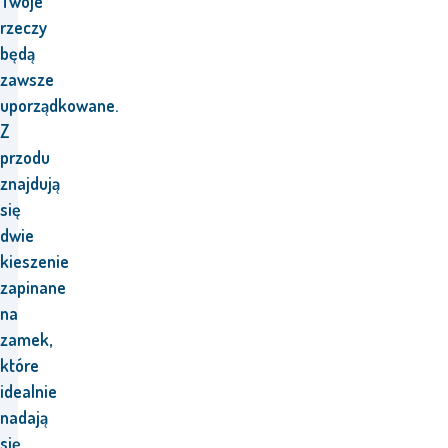
Twoje
rzeczy
będą
zawsze
uporządkowane.
Z
przodu
znajdują
się
dwie
kieszenie
zapinane
na
zamek,
które
idealnie
nadają
się