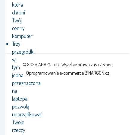
która
chroni
Twój
cenny
komputer
Trzy
przegródki,
w
© 2026 AGA24 s.r.o., Wszelkie prawa zastrzeżone
tym
Oprogramowanie e-commerce
BINARGON.cz
jedna
przeznaczona
na
laptopa,
pozwolą
uporządkować
Twoje
rzeczy