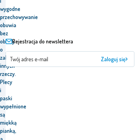
i
wygodne
przechowywanie
obuwia
bez
obawy
Rejestracja do newslettera
o
zabrudzenie
Zaloguj się
innych
rzeczy.
Plecy
i
paski
wypełnione
są
miękką
pianką,
a