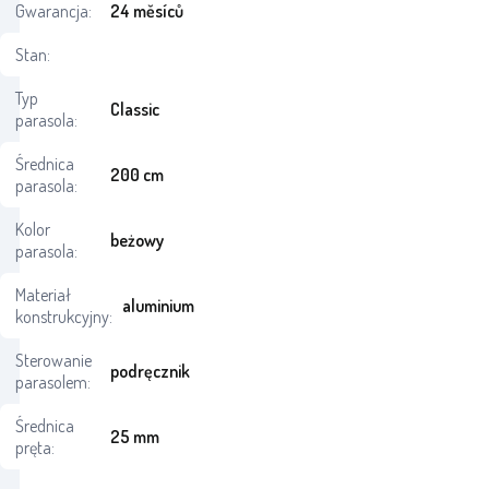
Gwarancja:
24 měsíců
Stan:
Typ
Classic
parasola:
Średnica
200 cm
parasola:
Kolor
beżowy
parasola:
Materiał
aluminium
konstrukcyjny:
Sterowanie
podręcznik
parasolem:
Średnica
25 mm
pręta: