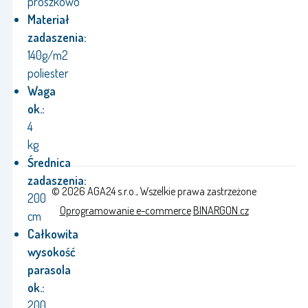
proszkowo
Materiał
zadaszenia:
140g/m2
poliester
Waga
ok.:
4
kg
Średnica
zadaszenia:
© 2026 AGA24 s.r.o., Wszelkie prawa zastrzeżone
200
Oprogramowanie e-commerce
BINARGON.cz
cm
Całkowita
wysokość
parasola
ok.:
200