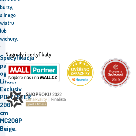
burzy,
silnego
wiatru
lub
wichury.
Nagrody i certyfikaty
Specyfikacja
parasola
ogrodowego
Linder
Exclusiv
POLYESTER
200
cm
MC200P
Beige.