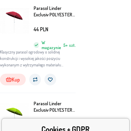
Parasol Linder
Exclusiv POLYESTER
MC200P 200 cm
Burgundy
44
PLN
W
5+
szt.
magazynie
Klasyczny parasol ogrodowy o solidnej
konstrukcji i wysokiej jakości poszyciu
wykonanym z wytrzymałego materiału
poliestrowego.
Kup
Parasol Linder
Exclusiv POLYESTER
MC200P 200 cm
Apple Green
44
PLN
Cookies + GDPR