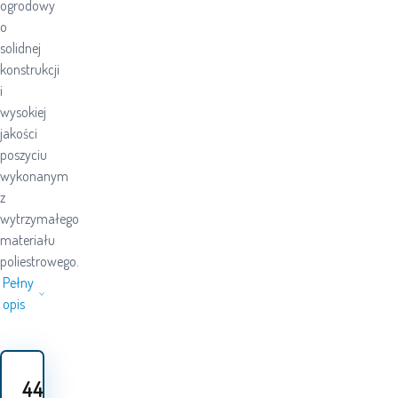
ogrodowy
o
solidnej
konstrukcji
i
wysokiej
jakości
poszyciu
wykonanym
z
wytrzymałego
materiału
poliestrowego.
Pełny
opis
44
PLN