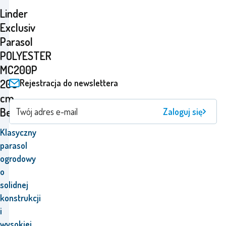
Linder
Exclusiv
Parasol
POLYESTER
MC200P
200
Rejestracja do newslettera
cm
Beżowy
Zaloguj się
Klasyczny
parasol
ogrodowy
o
solidnej
konstrukcji
i
wysokiej