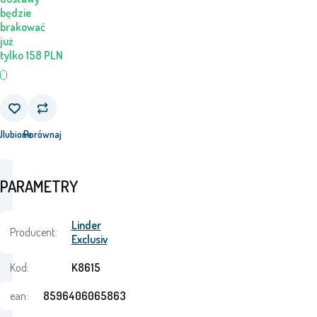
będzie
brakować
już
tylko
158
PLN
j
Ulubione
Porównaj
PARAMETRY
Linder
Producent:
Exclusiv
Kod:
K8615
ean:
8596406065863