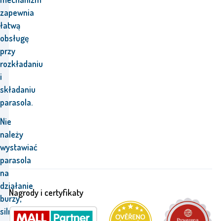
zapewnia
łatwą
obsługę
przy
rozkładaniu
i
składaniu
parasola.
Nie
należy
wystawiać
parasola
na
działanie
Nagrody i certyfikaty
burzy,
silnego