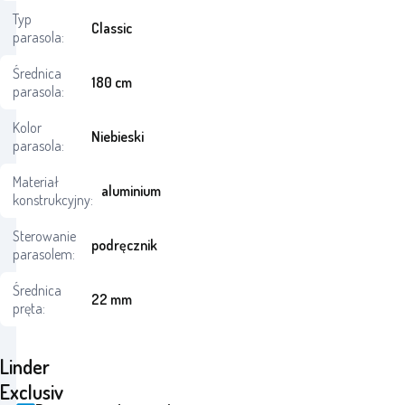
Typ
Classic
parasola:
Średnica
180 cm
parasola:
Kolor
Niebieski
parasola:
Materiał
aluminium
konstrukcyjny:
Sterowanie
podręcznik
parasolem:
Średnica
22 mm
pręta:
Linder
Exclusiv