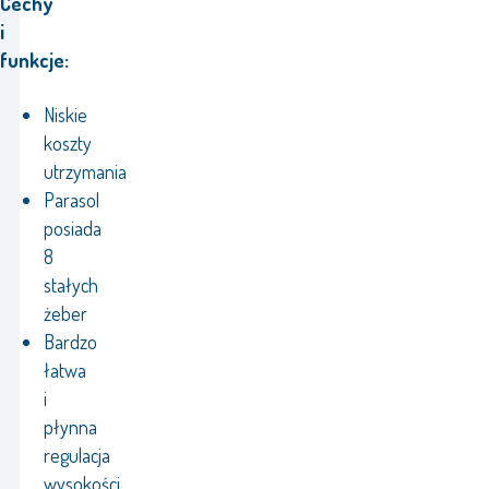
Cechy
i
funkcje:
Niskie
koszty
utrzymania
Parasol
posiada
8
stałych
żeber
Bardzo
łatwa
i
płynna
regulacja
wysokości