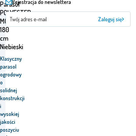
Rejestracja do newslettera
Parasol
POLYESTER
Zaloguj się
MC180P
180
cm
Niebieski
Klasyczny
parasol
ogrodowy
o
solidnej
konstrukcji
i
wysokiej
jakości
poszyciu