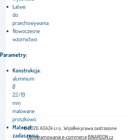
Łatwe
do
przechowywania
Nowoczesne
wzornictwo
Parametry:
Konstrukcja:
aluminium
Ø
22/19
mm
malowane
proszkowo
Materiał
© 2026 AGA24 s.r.o., Wszelkie prawa zastrzeżone
zadaszenia:
Oprogramowanie e-commerce
BINARGON.cz