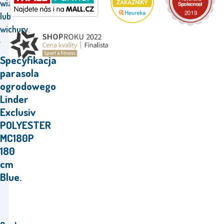
wiatru
lub
wichury.
Specyfikacja
parasola
ogrodowego
Linder
Exclusiv
POLYESTER
MC180P
180
cm
Blue.