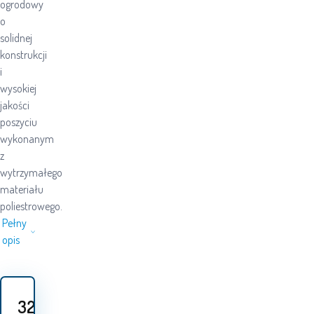
ogrodowy
o
solidnej
konstrukcji
i
wysokiej
jakości
poszyciu
wykonanym
z
wytrzymałego
materiału
poliestrowego.
Pełny
opis
32
PLN