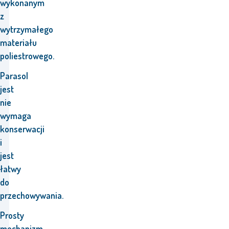
wykonanym
z
wytrzymałego
materiału
poliestrowego.
Parasol
jest
nie
wymaga
konserwacji
i
jest
łatwy
do
przechowywania.
Prosty
mechanizm