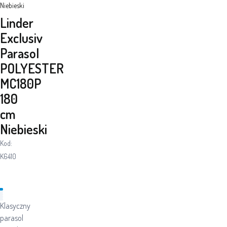
Niebieski
Linder
Exclusiv
Parasol
POLYESTER
MC180P
180
cm
Niebieski
Kod:
K6410
Klasyczny
parasol