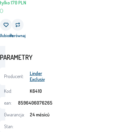
tylko
170
PLN
j
Ulubione
Porównaj
PARAMETRY
Linder
Producent:
Exclusiv
Kod:
K6410
ean:
8596406076265
Gwarancja:
24 měsíců
Stan: