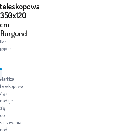
teleskopowa
350x120
cm
Burgund
Kod:
K21993
Markiza
teleskopowa
Aga
nadaje
się
do
stosowania
nad