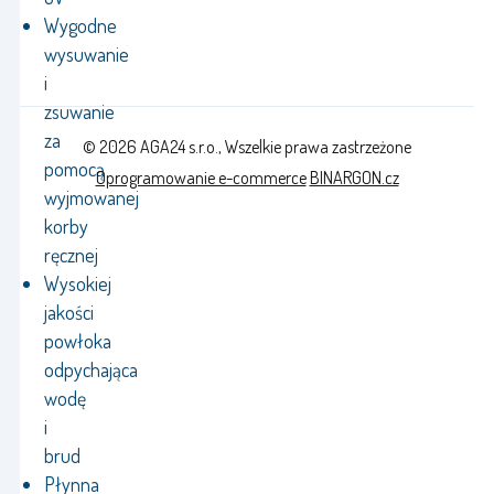
Wygodne
wysuwanie
i
zsuwanie
za
© 2026 AGA24 s.r.o., Wszelkie prawa zastrzeżone
pomocą
Oprogramowanie e-commerce
BINARGON.cz
wyjmowanej
korby
ręcznej
Wysokiej
jakości
powłoka
odpychająca
wodę
i
brud
Płynna