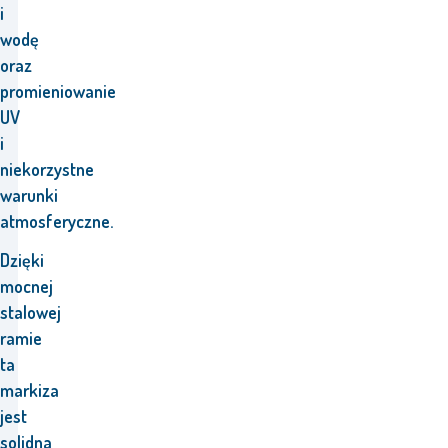
i
wodę
oraz
promieniowanie
UV
i
niekorzystne
warunki
atmosferyczne.
Dzięki
mocnej
stalowej
ramie
ta
markiza
jest
solidna