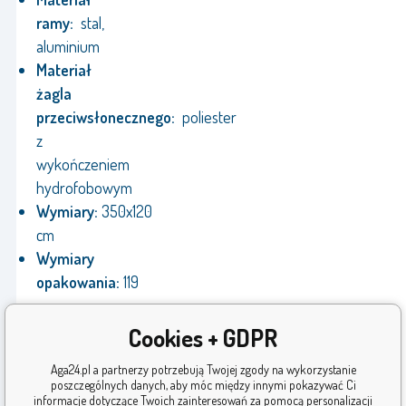
ramy:
stal,
aluminium
Materiał
żagla
przeciwsłonecznego:
poliester
z
wykończeniem
hydrofobowym
Wymiary:
350x120
cm
Wymiary
opakowania:
119
x
17
Cookies + GDPR
x
Aga24.pl a partnerzy potrzebują Twojej zgody na wykorzystanie
15
poszczególnych danych, aby móc między innymi pokazywać Ci
cm
informacje dotyczące Twoich zainteresowań za pomocą personalizacji