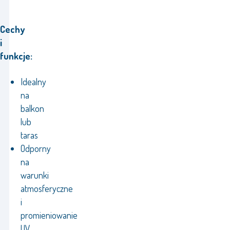
Cechy
i
funkcje:
Idealny
na
balkon
lub
taras
Odporny
na
warunki
atmosferyczne
i
promieniowanie
UV