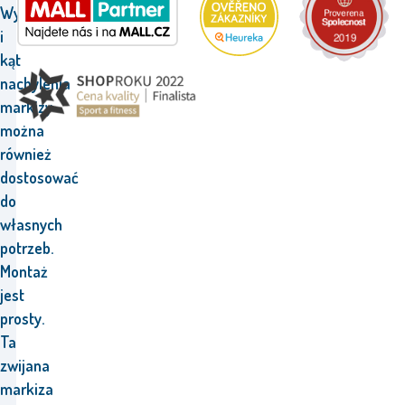
Wysokość
i
kąt
nachylenia
markizy
można
również
dostosować
do
własnych
potrzeb.
Montaż
jest
prosty.
Ta
zwijana
markiza