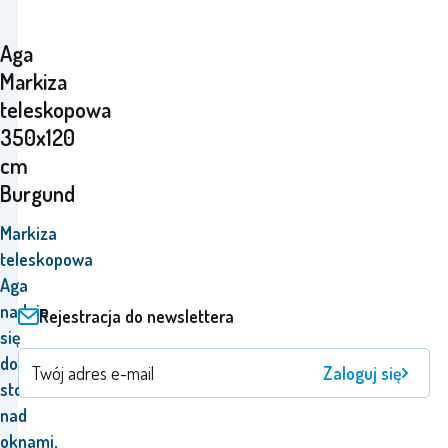
Aga
Markiza
teleskopowa
350x120
cm
Burgund
Markiza
teleskopowa
Aga
nadaje
Rejestracja do newslettera
się
do
Zaloguj się
stosowania
nad
oknami,