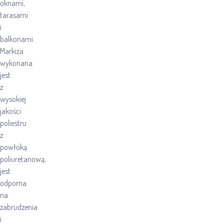
oknami,
tarasami
i
balkonami.
Markiza
wykonana
jest
z
wysokiej
jakości
poliestru
z
powłoką
poliuretanową,
jest
odporna
na
zabrudzenia
i