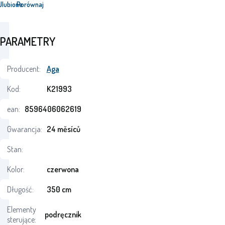
j
Ulubione
Porównaj
PARAMETRY
Producent:
Aga
Kod:
K21993
ean:
8596406062619
Gwarancja:
24 měsíců
Stan:
Kolor:
czerwona
Długość:
350 cm
Elementy
podręcznik
sterujące: