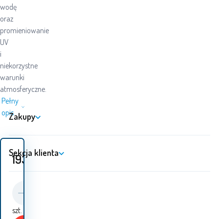
wodę
oraz
promieniowanie
UV
i
niekorzystne
warunki
atmosferyczne.
Pełny
opis
Zakupy
Sekcja klienta
193
PLN
szt.