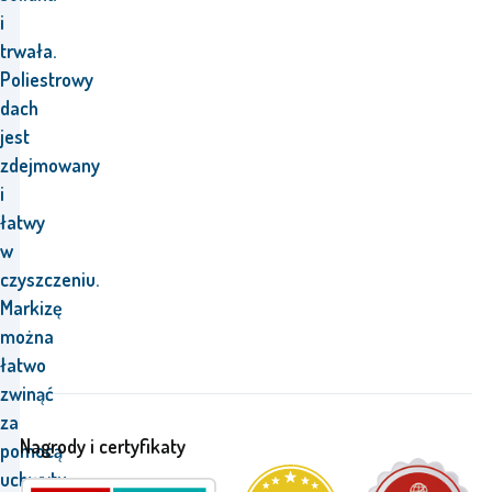
i
trwała.
Poliestrowy
dach
jest
zdejmowany
i
łatwy
w
czyszczeniu.
Markizę
można
łatwo
zwinąć
za
Nagrody i certyfikaty
pomocą
uchwytu.