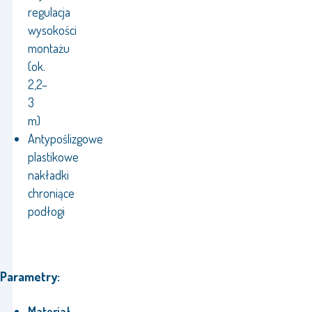
regulacja
wysokości
montażu
(ok.
2,2–
3
m)
Antypoślizgowe
plastikowe
nakładki
chroniące
podłogi
Parametry:
Materiał